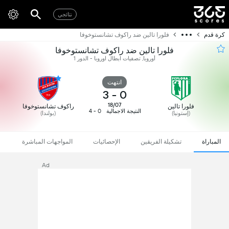
نتائجي
كرة قدم
فلورا تالين ضد راكوف تشانستوخوفا
فلورا تالين ضد راكوف تشانستوخوفا
أوروبا, تصفيات ابطال اوروبا - الدور 1
انتهت
3
-
0
18/07
فلورا تالين
راكوف تشانستوخوفا
النتيجة الاجمالية
0 - 4
(إستونيا)
(بولندا)
المباراة
تشكيلة الفريقين
الإحصائيات
المواجهات المباشرة
Ad