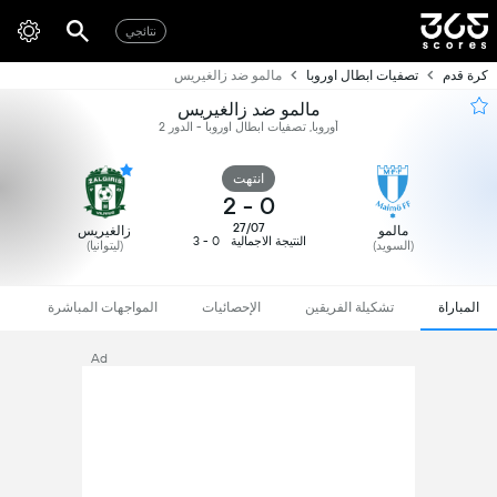
نتائجي
كرة قدم
تصفيات ابطال اوروبا
مالمو ضد زالغيريس
مالمو ضد زالغيريس
أوروبا, تصفيات ابطال اوروبا - الدور 2
انتهت
2
-
0
27/07
مالمو
زالغيريس
النتيجة الاجمالية
0 - 3
(السويد)
(ليتوانيا)
المباراة
تشكيلة الفريقين
الإحصائيات
المواجهات المباشرة
Ad