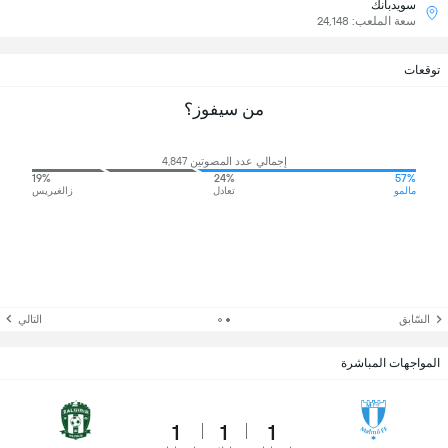
سويدبانك
سعة الملعب: 24,148
توقعات
من سيفوز؟
إجمالي عدد المصوتين 4,847
19%
24%
57%
مالمو
تعادل
زالغيريس
السّابق
التالي
المواجهات المباشرة
1
1
1