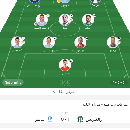
Berget
طوبيون
بيرمانشيفيتش
10
8
20
زيدان
بينيا
كريستايانسين
3
4
24
14
بيجمو
نيلسن
مويساندير
كوندسن
27
داهلين
Nationality
4 - 3 - 3
عرض الكل
مباريات ذات صلة - مباراة الاياب
انتهت
0
-
1
زالغيريس
مالمو