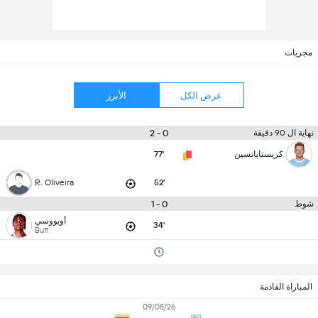
مجريات
عرض الكل
الأبرز
0 - 2
نهاية ال 90 دقيقة
كريستايانسين
77'
R. Oliveira
52'
0 - 1
شوط
أويووسي
34'
Buff
المباراة القادمة
09/08/26