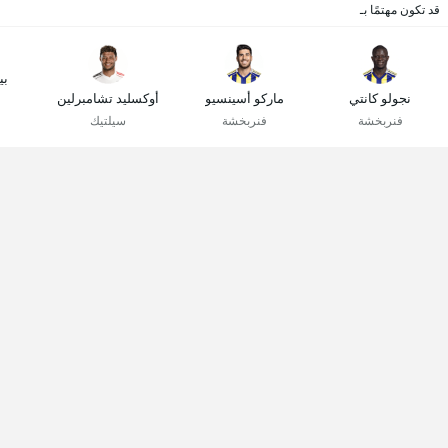
قد تكون مهتمًا بـ
بي
نجولو كانتي
ماركو أسينسيو
أوكسليد تشامبرلين
فنربخشة
فنربخشة
سيلتيك