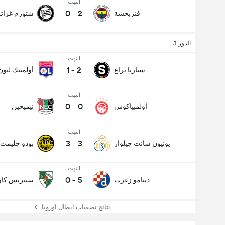
انتهت
0
-
2
فنربخشة
شتورم غرا
الدور 3
انتهت
1
-
2
سبارتا براغ
أولمبيك ليون
انتهت
0
-
0
أولمبياكوس
نيميخين
انتهت
3
-
3
يونيون سانت جيلواز
بودو جليمت
انتهت
0
-
5
دينامو زغرب
سبيريس كاو
نتائج تصفيات ابطال اوروبا