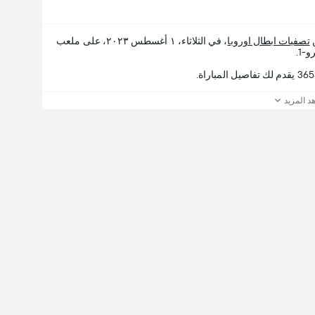
ن
تصفيات ابطال اوروبا
، في الثلاثاء، ١ أغسطس ٢٠٢٣، على ملعب
د المزيد