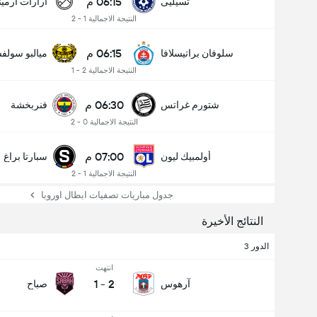
06:15 م
تسيليى
أرارات أرميني
النتيجة الاجمالية 1 - 2
06:15 م
سلوفان براتيسلافا
ميالبو سولف
النتيجة الاجمالية 2 - 1
06:30 م
شتورم غراتس
فنربخشة
النتيجة الاجمالية 0 - 2
07:00 م
أولمبيك ليون
سبارتا براغ
النتيجة الاجمالية 1 - 2
عدد الاهداف (2.5)
جدول مباريات تصفيات ابطال اوروبا
النتائج الأخيرة
إجمالي عدد المصوتين 545
الدور 3
انتهت
1
-
2
آرهوس
صباح