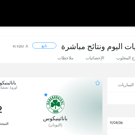
ات اليوم ونتائج مباشرة
تابع
41.92M
 المغلوب
الإحصائيات
ملاحظات
باناثينيك
لمباريات
أوروبا, تصفيات
2
باناثينيكوس
11/08/26
النتيجة
(اليونان)