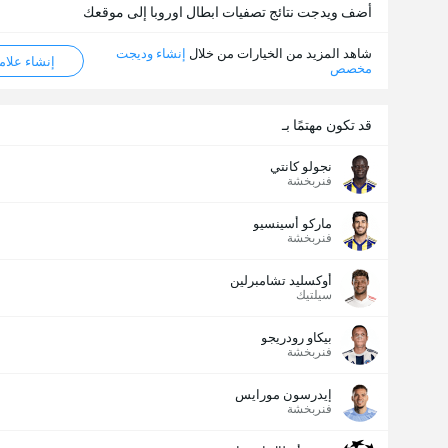
أضف ويدجت نتائج تصفيات ابطال اوروبا إلى موقعك
شاهد المزيد من الخيارات من خلال
إنشاء وديجت
إنشاء علامة ML
مخصص
قد تكون مهتمًا بـ
نجولو كانتي
فنربخشة
ماركو أسينسيو
فنربخشة
أوكسليد تشامبرلين
سيلتيك
بيكاو رودريجو
فنربخشة
إيدرسون مورايس
فنربخشة