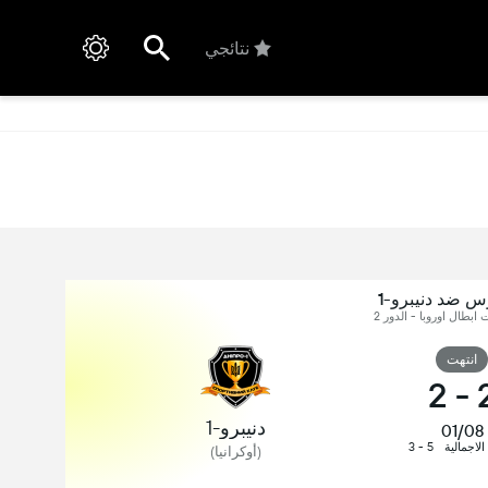
نتائجي
وس ضد دنيبرو-1
 ابطال اوروبا - الدور 2
انتهت
2
-
دنيبرو-1
01/08
 الاجمالية
5 - 3
(أوكرانيا)