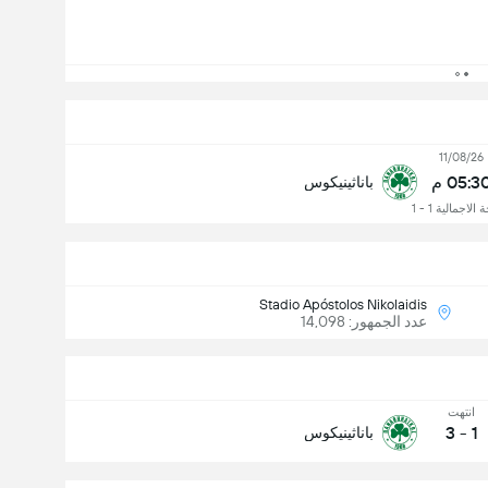
11/08/26
05:3 م
باناثينيكوس
 الاجمالية 1 - 1
Stadio Apóstolos Nikolaidis
عدد الجمهور: 14,098
انتهت
3
-
1
باناثينيكوس