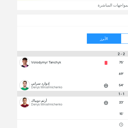
مواجهات المباشرة
الأبرز
2 - 2
Volodymyr Tanchyk
75'
69'
إدوارد سرابي
54'
Denys Miroshnichenko
1 - 1
أرتم دوبياك
23'
Denys Miroshnichenko
15'