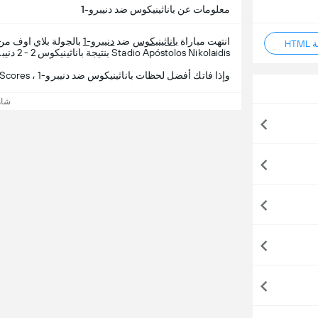
معلومات عن باناثينيكوس ضد دنيبرو-1
انتهت مباراة
باناثينيكوس
ضد
دنيبرو-1
بالجولة بلاي اوف م
HT
Stadio Apóstolos Nikolaidis بنتيجة باناثينيكوس 2 - 2 دنيبرو-1.
وإذا فاتك أفضل لحظات باناثينيكوس ضد دنيبرو-1 ، 365Scores يقدم لك تفاصيل المباراة.
شاه