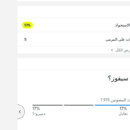
الاستحواذ
51%
ت على المرمى
5
 الكل
سيفوز؟
المصوتين 7,975
17%
17%
تعادل
دنيبرو-1