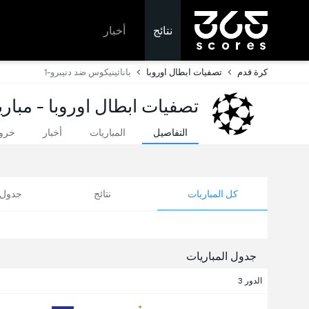
نتائج
أخبار
كرة قدم
تصفيات ابطال اوروبا
باناثينيكوس ضد دنيبرو-1
تصفيات ابطال اوروبا - مباري
التفاصيل
المباريات
أخبار
خروج
كل المباريات
نتائج
جدول ا
جدول المباريات
الدور 3