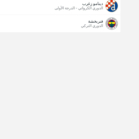
دينامو زغرب
الدوري الكرواتي - الدرجة الأولى
فنربخشة
الدوري التركي