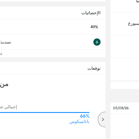
ا
الإحصائيات
سبورغ
49%
6
تسديدا
عرض
توقعات
من 
إجمالي عدد 
05/08/26
66%
71%
أكثر
باناثينيكوس