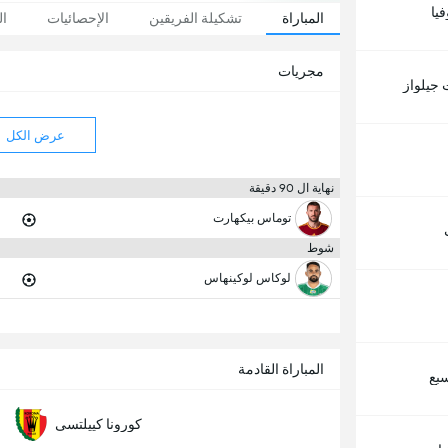
يا
المباراة
تشكيلة الفريقين
الإحصائيات
ال
مجريات
 جيلواز
عرض الكل
نهاية ال 90 دقيقة
توماس بيكهارت
شوط
لوكاس لوكينهاس
المباراة القادمة
سبع
كورونا كييلتسى