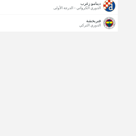
دينامو زغرب
الدوري الكرواتي - الدرجة الأولى
فنربخشة
الدوري التركي