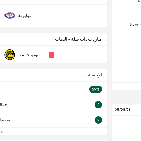
ا
0
فوليرنغا
سبورغ
مباريات ذات صلة - الذهاب
بودو جليمت
الإحصائيات
59%
2
إجمال
05/08/26
2
تسديدا
عرض