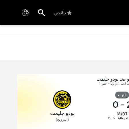
نتائجي
و ضد بودو جليمت
 ابطال اوروبا - الدور 1
انتهت
0
-
بودو جليمت
14/07
 الاجمالية
5 - 2
(النرويج)