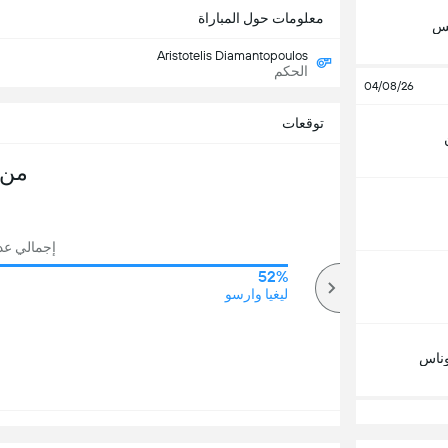
معلومات حول المباراة
تس
Aristotelis Diamantopoulos
الحكم
04/08/26
توقعات
من 
إجمالي عدد ا
52%
81%
أكثر
ليغيا وارسو
ناس