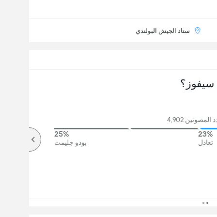
ستاد الجيش البولندي
سيفوز؟
لمصوتين 4,902
25%
23%
تعادل
بودو جليمت