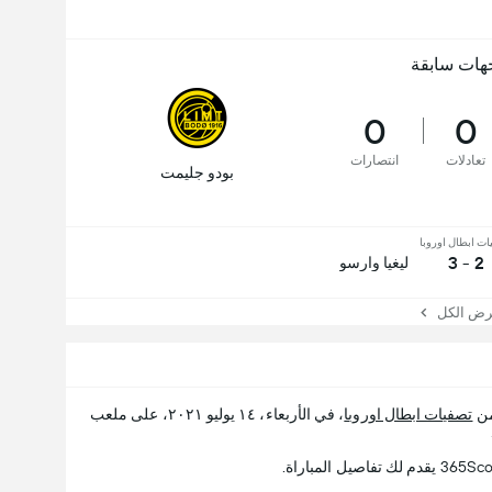
هات سابقة
0
0
تعادلات
انتصارات
بودو جليمت
ت ابطال اوروبا
2 - 3
ليغيا وارسو
 الكل
تصفيات ابطال اوروبا
، في الأربعاء، ١٤ يوليو ٢٠٢١، على ملعب