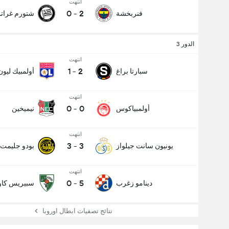
انتهت
0
-
2
فنربخشة
شتورم غرا
الدور 3
انتهت
1
-
2
سبارتا براغ
أولمبيك ليون
عدد الاهداف (2.5)
انتهت
0
-
0
أولمبياكوس
نيميخين
انتهت
3
-
3
يونيون سانت جيلواز
بودو جليمت
انتهت
0
-
5
دينامو زغرب
سبيريس كاو
نتائج تصفيات ابطال اوروبا