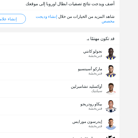
أضف ويدجت نتائج تصفيات ابطال اوروبا إلى موقعك
شاهد المزيد من الخيارات من خلال
إنشاء وديجت
إنشاء علامة ML
مخصص
قد تكون مهتمًا بـ
نجولو كانتي
فنربخشة
ماركو أسينسيو
فنربخشة
أوكسليد تشامبرلين
سيلتيك
بيكاو رودريجو
فنربخشة
إيدرسون مورايس
فنربخشة