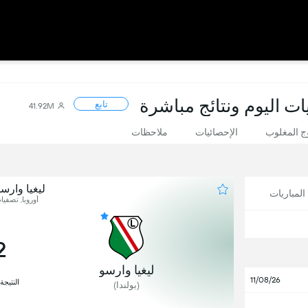
ات اليوم ونتائج مباشرة
تابع
41.92M
 المغلوب
الإحصائيات
ملاحظات
ليغيا وارس
لمباريات
أوروبا, تصفيات
2
ليغيا وارسو
11/08/26
النتيجة
(بولندا)