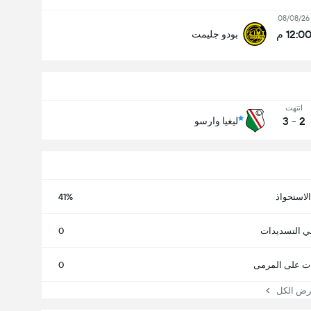
08/08/26
12:0 م
بودو جليمت
انتهت
3
-
2
ليغيا وارسو
الاستحواذ
41%
ي التسديدات
0
ت على المرمى
0
 الكل