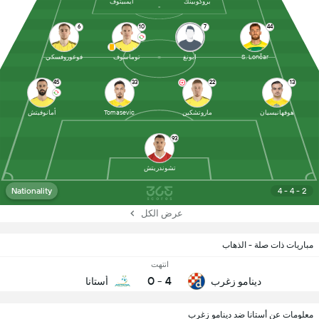
بروكوبينك
أيمبيتوف
6
10
7
44
S. Lončar
ابونغ
توماسوف
فوغوروفسكي
45
33
22
13
هوفهانيسيان
ماروتشكين
Tomasevic
أمانوفيتش
93
تشوندريتش
Nationality
4 - 4 - 2
عرض الكل
مباريات ذات صلة - الذهاب
انتهت
0
-
4
دينامو زغرب
أستانا
معلومات عن أستانا ضد دينامو زغرب