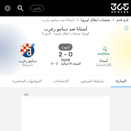
نتائجي
كرة قدم
تصفيات ابطال اوروبا
أستانا ضد دينامو زغرب
أستانا ضد دينامو زغرب
أوروبا, تصفيات ابطال اوروبا - الدور 2
انتهت
2
-
0
02/08
أستانا
دينامو زغرب
النتيجة الاجمالية
0 - 6
(كازاخستان)
(كرواتيا)
المباراة
تشكيلة الفريقين
الإحصائيات
المواجهات المباشرة
Ad