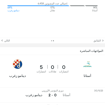
إجمالي عدد المصوتين 6,458
69%
17%
14%
أستانا
تعادل
دينامو زغرب
السّابق
التالي
المواجهات المباشرة
5
0
0
انتصارات
تعادلات
انتصارات
أستانا
دينامو زغرب
30/11/23
دوري المؤتمر الأوروبي
0 - 2
أستانا
دينامو زغرب