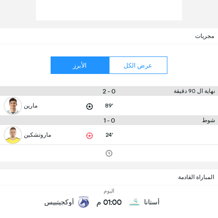
مجريات
عرض الكل
الأبرز
0 - 2
نهاية ال 90 دقيقة
89'
مارين
0 - 1
شوط
24'
ماروتشكين
المباراة القادمة
اليوم
01:00 م
أستانا
أوكجيتبيس