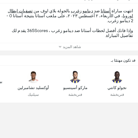
انتهت مباراة
أستانا
ضد
دينامو زغرب
بالجولة بلاي اوف من
تصفيات ابطال
اوروبا
، في الأربعاء، ٢ أغسطس ٢٠٢٣، على ملعب أستانا بنتيجة أستانا 0 -
2 دينامو زغرب.
وإذا فاتك أفضل لحظات أستانا ضد دينامو زغرب ، 365Scores يقدم لك
تفاصيل المباراة.
شاهد المزيد
قد تكون مهتمًا بـ
بي
نجولو كانتي
ماركو أسينسيو
أوكسليد تشامبرلين
فنربخشة
فنربخشة
سيلتيك