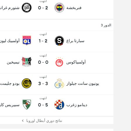
انتهت
0
-
2
فنربخشة
شتورم غرا
الدور 3
انتهت
عدد الاهداف (2.5)
1
-
2
سبارتا براغ
أولمبيك ليون
انتهت
إجمالي عدد المصوتين 1,214
0
-
0
أولمبياكوس
نيميخين
انتهت
3
-
3
يونيون سانت جيلواز
بودو جليمت
انتهت
0
-
5
دينامو زغرب
سبيريس كاو
نتائج دوري أبطال اوروبا