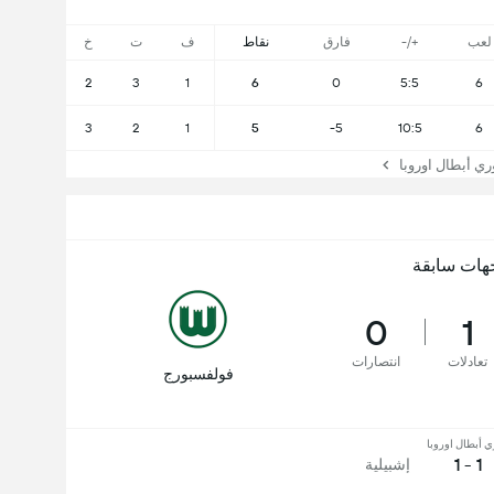
لعب
+/-
فارق
نقاط
ف
ت
خ
2
3
1
6
0
5:5
6
3
2
1
5
-5
10:5
6
 أبطال اوروبا
هات سابقة
0
1
تعادلات
انتصارات
فولفسبورج
ي أبطال اوروبا
1 - 1
إشبيلية