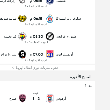
06:15 م
تسيليى
أرارات أرميني
النتيجة الاجمالية 1 - 2
06:15 م
سلوفان براتيسلافا
ميالبو سولف
النتيجة الاجمالية 2 - 1
06:30 م
شتورم غراتس
فنربخشة
النتيجة الاجمالية 0 - 2
07:00 م
أولمبيك ليون
سبارتا براغ
النتيجة الاجمالية 1 - 2
جدول مباريات دوري أبطال اوروبا
النتائج الأخيرة
الدور 3
انتهت
1
-
2
آرهوس
صباح