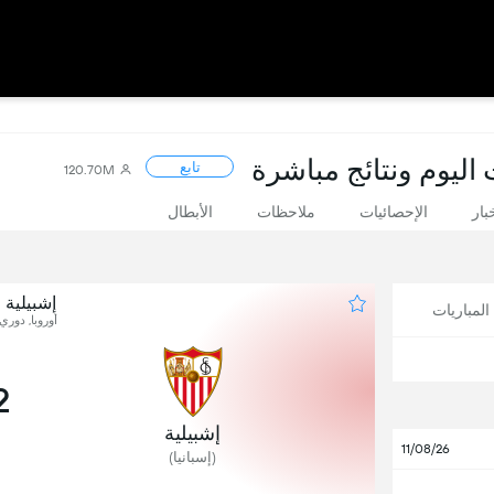
 اليوم ونتائج مباشرة
تابع
120.70M
بار
الإحصائيات
ملاحظات
الأبطال
إشبيلية
لمباريات
أوروبا, دوري 
2
إشبيلية
11/08/26
(إسبانيا)