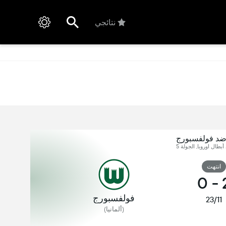
نتائجي
 ضد فولفسبورج
أبطال اوروبا, الجولة 5
انتهت
0
-
فولفسبورج
23/11
(ألمانيا)