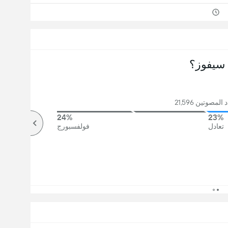
سيفوز؟
لمصوتين 21,596
24%
23%
تعادل
فولفسبورج