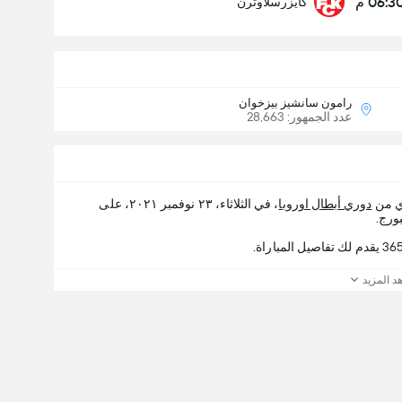
06:3 م
كايزرسلاوترن
رامون سانشيز بيزخوان
عدد الجمهور: 28,663
ري من
دوري أبطال اوروبا
، في الثلاثاء، ٢٣ نوفمبر ٢٠٢١، على
د المزيد