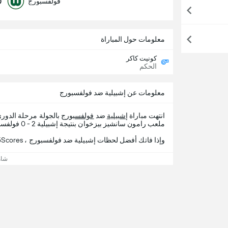
0
فولفسبورج
معلومات حول المباراة
كونيت كاكر
الحكم
معلومات عن إشبيلية ضد فولفسبورج
انتهت مباراة
إشبيلية
ضد
فولفسبورج
بالجولة مرحلة الدو
ملعب رامون سانشيز بيزخوان بنتيجة إشبيلية 2 - 0 فولفسبورج.
وإذا فاتك أفضل لحظات إشبيلية ضد فولفسبورج ، 365Scores يقدم لك تفاصيل المباراة.
شاه