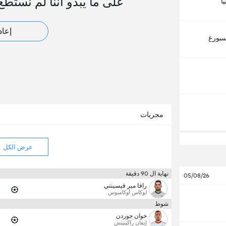
على ما يبدو أننا لم نستطع
ا
إعاد
سبورغ
مجريات
عرض الكل
نهاية ال 90 دقيقة
05/08/26
رافا مير فيسينتي
لوكاس أوكامبوس
شوط
خوان جوردن
إيفان راكيتيتش