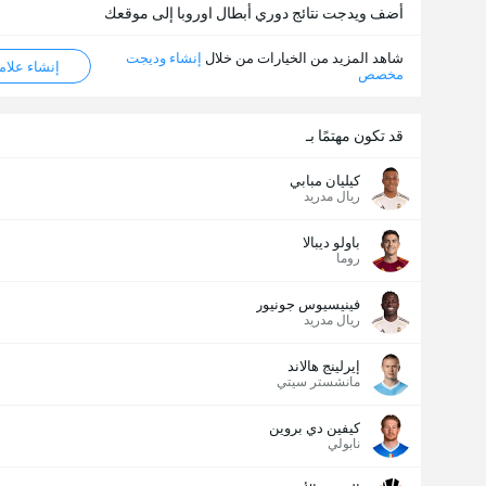
أضف ويدجت نتائج دوري أبطال اوروبا إلى موقعك
شاهد المزيد من الخيارات من خلال
إنشاء وديجت
إنشاء علامة ML
مخصص
قد تكون مهتمًا بـ
كيليان مبابي
ريال مدريد
باولو ديبالا
روما
فينيسيوس جونيور
ريال مدريد
إيرلينج هالاند
مانشستر سيتي
كيفين دي بروين
نابولي