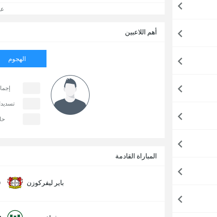
عرض
أهم اللاعبين
الهجوم
إجما
تسديد
حا
المباراة القادمة
0
باير ليفركوزن