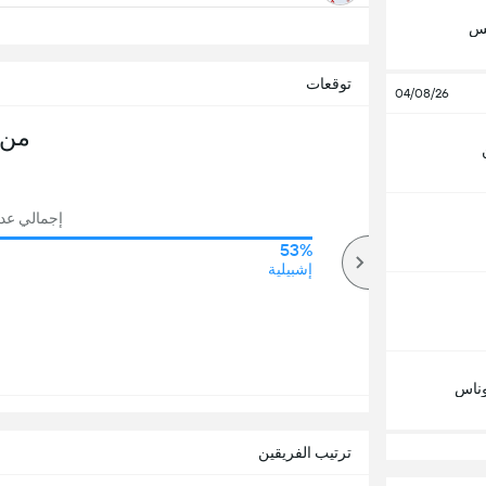
تس
توقعات
04/08/26
من 
إجمالي عدد ا
53%
70%
أكثر
إشبيلية
ناس
ترتيب الفريقين