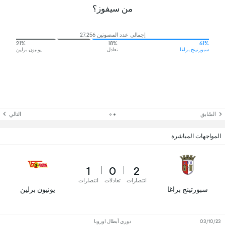
من سيفوز؟
إجمالي عدد المصوتين 27,256
21%
18%
61%
سبورتينج براغا
تعادل
يونيون برلين
السّابق
التالي
المواجهات المباشرة
1
0
2
انتصارات
تعادلات
انتصارات
سبورتينج براغا
يونيون برلين
03/10/23
دوري أبطال اوروبا