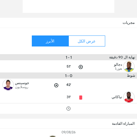
مجريات
عرض الكل
الأبرز
1 - 1
نهاية ال 90 دقيقة
دجالو
51'
هورتا
0 - 1
شوط
جوسينس
42'
روسلايون
نياكاتي
31'
المباراة القادمة
09/08/26