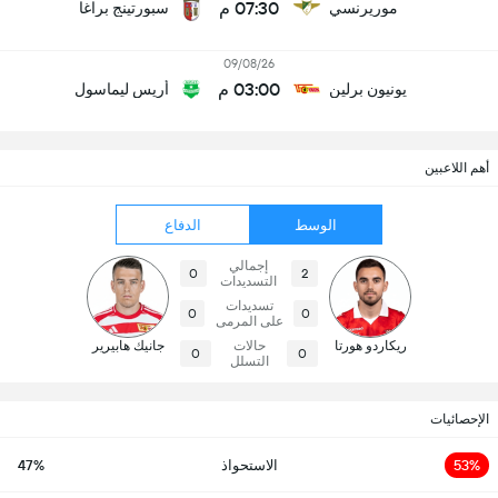
07:30 م
موريرنسي
سبورتينج براغا
09/08/26
03:00 م
يونيون برلين
أريس ليماسول
أهم اللاعبين
الوسط
الدفاع
إجمالي
0
2
التسديدات
تسديدات
0
0
على المرمى
ريكاردو هورتا
حالات
جانيك هابيرير
0
0
التسلل
الإحصائيات
53%
الاستحواذ
47%