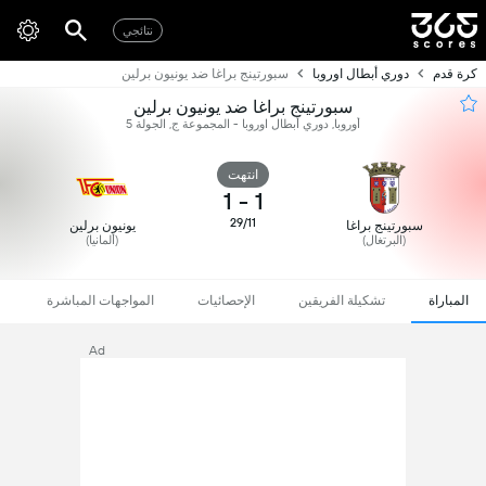
نتائجي
كرة قدم
دوري أبطال اوروبا
سبورتينج براغا ضد يونيون برلين
سبورتينج براغا ضد يونيون برلين
أوروبا, دوري أبطال اوروبا - المجموعة ج, الجولة 5
انتهت
1
-
1
29/11
سبورتينج براغا
يونيون برلين
(البرتغال)
(ألمانيا)
المباراة
تشكيلة الفريقين
الإحصائيات
المواجهات المباشرة
Ad