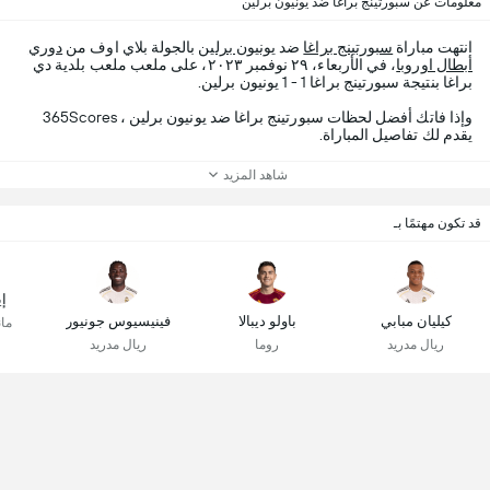
معلومات عن سبورتينج براغا ضد يونيون برلين
انتهت مباراة
سبورتينج براغا
ضد
يونيون برلين
بالجولة بلاي اوف من
دوري
أبطال اوروبا
، في الأربعاء، ٢٩ نوفمبر ٢٠٢٣، على ملعب ملعب بلدية دي
براغا بنتيجة سبورتينج براغا 1 - 1 يونيون برلين.
وإذا فاتك أفضل لحظات سبورتينج براغا ضد يونيون برلين ، 365Scores
يقدم لك تفاصيل المباراة.
شاهد المزيد
قد تكون مهتمًا بـ
إي
كيليان مبابي
باولو ديبالا
فينيسيوس جونيور
ما
ريال مدريد
روما
ريال مدريد