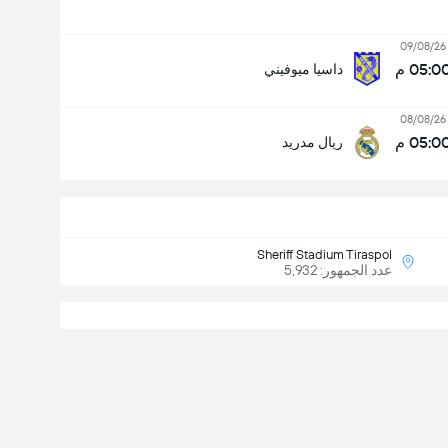
09/08/26
05:0 م
داسيا ميوفيني
08/08/26
05:0 م
ريال مدريد
Sheriff Stadium Tiraspol
عدد الجمهور: 5,932
نا للحصول على التغطية الأدق والأسرع دائما.