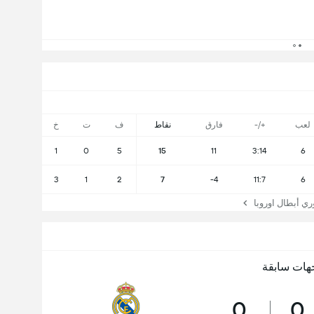
لعب
+/-
فارق
نقاط
ف
ت
خ
1
0
5
15
11
3:14
6
3
1
2
7
-4
11:7
6
 أبطال اوروبا
هات سابقة
0
0