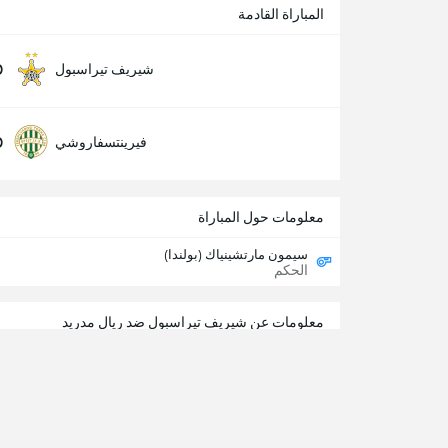
المباراة القادمة
0
شيريف تيراسبول
0
فيرينتسفاروشي
معلومات حول المباراة
سيمون مارتشينياك (بولندا)
الحكم
معلومات عن شيريف تيراسبول ضد ريال مدريد
تابع الحدث مع 365Scores
تجد بهذه الصفحة كل ما تريد معرفته عن هذه المواجهة، تابع