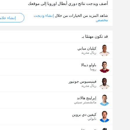
أضف ويدجت نتائج دوري أبطال اوروبا إلى موقعك
شاهد المزيد من الخيارات من خلال
إنشاء وديجت
إنشاء علامة ML
مخصص
قد تكون مهتمًا بـ
كيليان مبابي
ريال مدريد
باولو ديبالا
روما
عدد الاهداف (2.5)
فينيسيوس جونيور
ريال مدريد
إيرلينج هالاند
إجمالي عدد المصوتين 1,902
مانشستر سيتي
كيفين دي بروين
نابولي