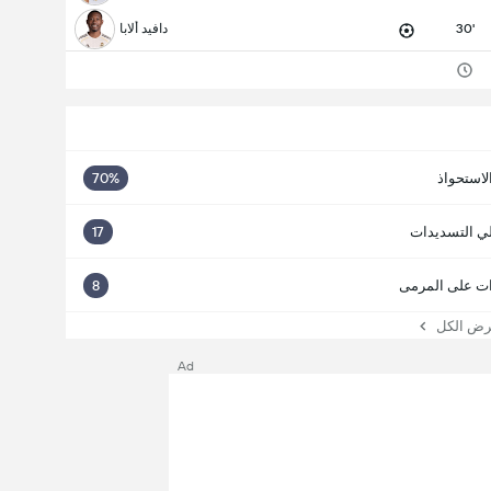
30'
دافيد ألابا
لاستحواذ
70%
ي التسديدات
17
ت على المرمى
8
 الكل
Ad