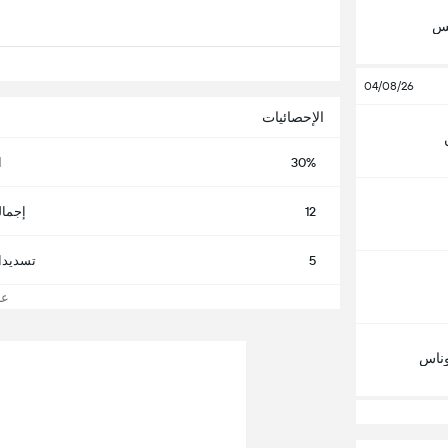
تس
04/08/26
الإحصائيات
30%
ا
12
إجمال
5
تسديدا
عرض
ناس