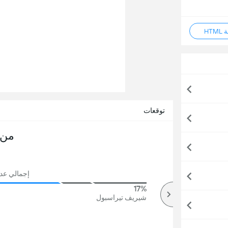
HT
توقعات
من 
إجمالي عدد ال
17%
83%
أكثر
شيريف تيراسبول