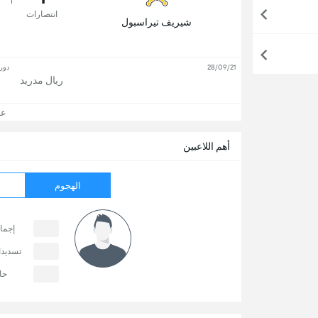
انتصارات
شيريف تيراسبول
28/09/21
دور
ريال مدريد
عرض
أهم اللاعبين
الهجوم
إجما
تسديد
حا