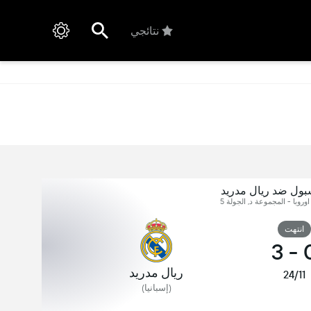
نتائجي
بول ضد ريال مدريد
وروبا - المجموعة د, الجولة 5
انتهت
3
-
ريال مدريد
24/11
(إسبانيا)