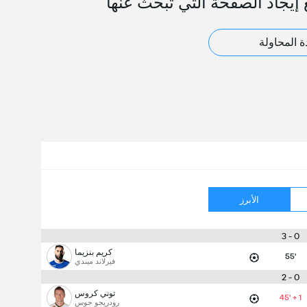
 إيجاد الصفحة التي تبحث عنها
ة المحاولة
الأبرز
0 - 3
كريم بنزيما
55'
فيرلاند ميندي
0 - 2
توني كروس
45' + 1
رودريجو جوس