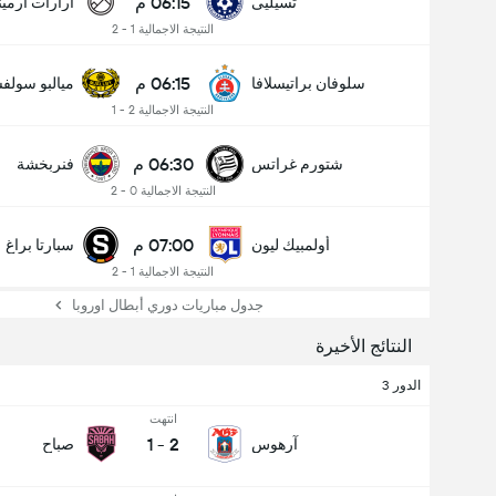
06:15 م
تسيليى
أرارات أرميني
النتيجة الاجمالية 1 - 2
06:15 م
سلوفان براتيسلافا
ميالبو سولف
النتيجة الاجمالية 2 - 1
06:30 م
شتورم غراتس
فنربخشة
النتيجة الاجمالية 0 - 2
07:00 م
أولمبيك ليون
سبارتا براغ
النتيجة الاجمالية 1 - 2
جدول مباريات دوري أبطال اوروبا
النتائج الأخيرة
الدور 3
انتهت
1
-
2
آرهوس
صباح