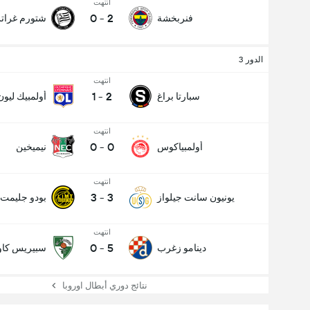
انتهت
0
-
2
فنربخشة
شتورم غرا
الدور 3
انتهت
1
-
2
سبارتا براغ
أولمبيك ليون
انتهت
0
-
0
أولمبياكوس
نيميخين
انتهت
3
-
3
يونيون سانت جيلواز
بودو جليمت
انتهت
0
-
5
دينامو زغرب
سبيريس كاو
نتائج دوري أبطال اوروبا