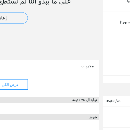
على ما يبدو أننا لم نستطع
ا
إعاد
سبورغ
مجريات
عرض الكل
نهاية ال 90 دقيقة
05/08/26
شوط