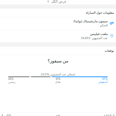
عرض الكل
معلومات حول المباراة
سيمون مارتشينياك (بولندا)
الحكم
ملعب فيليبس
عدد الجمهور: 34,893
توقعات
من سيفوز؟
إجمالي عدد المصوتين 23,076
22%
21%
57%
آيندهوفن
تعادل
رينجرز
السّابق
التالي