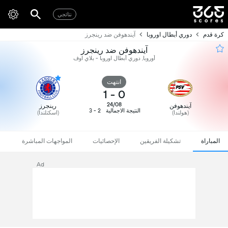
نتائجي
كرة قدم
دوري أبطال اوروبا
آيندهوفن ضد رينجرز
آيندهوفن ضد رينجرز
أوروبا, دوري أبطال اوروبا - بلاي اوف
انتهت
1
-
0
24/08
آيندهوفن
رينجرز
النتيجة الاجمالية
2 - 3
(هولندا)
(اسكتلندا)
المباراة
تشكيلة الفريقين
الإحصائيات
المواجهات المباشرة
Ad