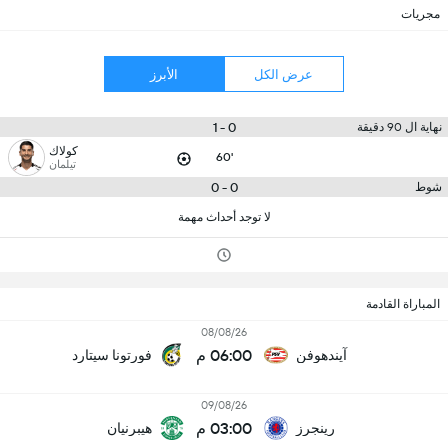
مجريات
عرض الكل
الأبرز
0 - 1
نهاية ال 90 دقيقة
كولاك
60'
تيلمان
0 - 0
شوط
لا توجد أحداث مهمة
المباراة القادمة
08/08/26
06:00 م
آيندهوفن
فورتونا سيتارد
09/08/26
03:00 م
رينجرز
هيبرنيان