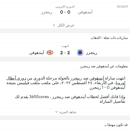
10/03/11
الدوري الأوروبي
0 - 0
آيندهوفن
رينجرز
عرض الكل
مباريات ذات صلة - الذهاب
انتهت
2
-
2
رينجرز
آيندهوفن
معلومات عن آيندهوفن ضد رينجرز
انتهت مباراة
آيندهوفن
ضد
رينجرز
بالجولة مرحلة الدوري من
دوري أبطال
اوروبا
، في الأربعاء، ٢٤ أغسطس ٢٠٢٢، على ملعب ملعب فيليبس بنتيجة
آيندهوفن 0 - 1 رينجرز.
وإذا فاتك أفضل لحظات آيندهوفن ضد رينجرز ، 365Scores يقدم لك
تفاصيل المباراة.
شاهد المزيد
قد تكون مهتمًا بـ