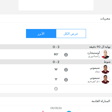
مجريات
عرض الكل
الأبرز
3 - 0
نهاية ال 90 دقيقة
أوستيجارد
80'
راسبادوري
2 - 0
شوط
سيموني
16'
روي
سيموني
11'
دي لورينزو
المباراة القادمة
08/08/26