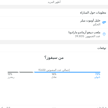
أظهر المزيد
معلومات حول المباراة
خليل أوموت ميلر
الحكم
ملعب دييغو أرماندو مارادونا
عدد الجمهور: 39,835
توقعات
من سيفوز؟
إجمالي عدد المصوتين 15,632
12%
16%
72%
نابولي
تعادل
رينجرز