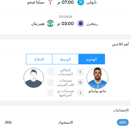
07:00 م
نابولي
سيلتا فيجو
09/08/26
03:00 م
رينجرز
هيبرنيان
أهم اللاعبين
الهجوم
الوسط
الدفاع
إجمالي
1
التسديدات
تسديدات
0
على المرمى
ماتيو بوليتانو
تسديدات تم
1
اعتراضها
الإحصائيات
65%
الاستحواذ
35%