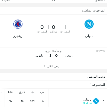
السّابق
التالي
المواجهات المباشرة
0
0
1
انتصارات
تعادلات
انتصارات
نابولي
رينجرز
14/09/22
دوري أبطال اوروبا
0 - 3
رينجرز
نابولي
عرض الكل
ترتيب الفريقين
المجموعة أ
لعب
+/-
فارق
نقاط
ف
نابولي
5
15
14
6:20
6
1
دور الـ 16