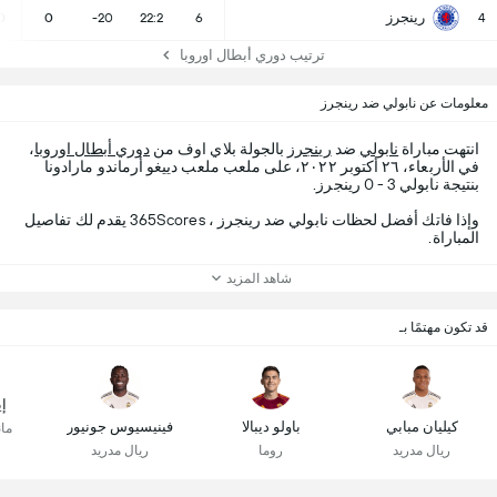
رينجرز
0
0
-20
22:2
6
4
ترتيب دوري أبطال اوروبا
معلومات عن نابولي ضد رينجرز
انتهت مباراة
نابولي
ضد
رينجرز
بالجولة بلاي اوف من
دوري أبطال اوروبا
،
في الأربعاء، ٢٦ أكتوبر ٢٠٢٢، على ملعب ملعب دييغو أرماندو مارادونا
بنتيجة نابولي 3 - 0 رينجرز.
وإذا فاتك أفضل لحظات نابولي ضد رينجرز ، 365Scores يقدم لك تفاصيل
المباراة.
شاهد المزيد
قد تكون مهتمًا بـ
إي
كيليان مبابي
باولو ديبالا
فينيسيوس جونيور
ما
ريال مدريد
روما
ريال مدريد