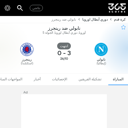
نتائجي
كرة قدم
دوري أبطال اوروبا
نابولي ضد رينجرز
نابولي ضد رينجرز
أوروبا, دوري أبطال اوروبا, الجولة 5
انتهت
0
-
3
26/10
نابولي
رينجرز
(إيطاليا)
(اسكتلندا)
المباراة
تشكيلة الفريقين
الإحصائيات
أخبار
المواجهات المبا
Ad