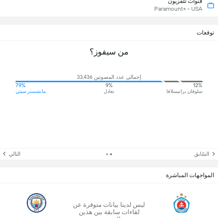
قنوات تلفزيون
Paramount+ - USA
توقعات
من سيفوز؟
إجمالي عدد المصوتين 33,436
79%
9%
12%
سلوفان براتيسلافا
تعادل
مانشستر سيتي
السّابق
التالي
المواجهات المباشرة
ليس لدينا بيانات متوفرة عن
لقاءات سابقة بين هذين