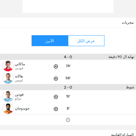
مجريات
عرض الكل
الأبرز
0 - 4
نهاية ال 90 دقيقة
ماكاتي
74'
فودين
هالاند
58'
لويس
0 - 2
شوط
فودين
15'
دوكو
8'
جوندوجان
المباراة القادمة