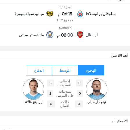
11/08/26
06:15 م
سلوفان براتيسلافا
ميالبو سولفسبورغ
مجموع 2 - 1
16/08/26
02:00 م
أرسنال
مانشستر سيتي
أهم اللاعبين
الهجوم
الوسط
الدفاع
إجمالي
5
0
التسديدات
تسديدات
2
0
على المرمى
نينو مارسيلي
حالات
إيرلينج هالاند
0
0
التسلل
الإحصائيات