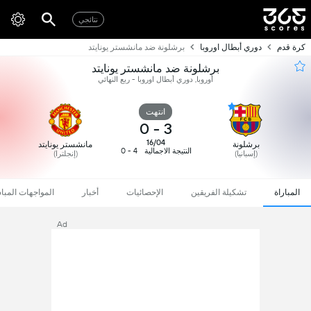
نتائجي
كرة قدم
دوري أبطال اوروبا
برشلونة ضد مانشستر يونايتد
برشلونة ضد مانشستر يونايتد
أوروبا, دوري أبطال اوروبا - ربع النهائي
انتهت
0
-
3
16/04
برشلونة
مانشستر يونايتد
النتيجة الاجمالية
4 - 0
(إسبانيا)
(إنجلترا)
المباراة
تشكيلة الفريقين
الإحصائيات
أخبار
المواجهات المبا
Ad