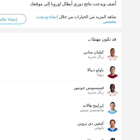
أضف ويدجت نتائج دوري أبطال اوروبا إلى موقعك
شاهد المزيد من الخيارات من خلال
إنشاء وديجت
إنشاء علامة ML
مخصص
قد تكون مهتمًا بـ
كيليان مبابي
ريال مدريد
عدد الاهداف (2.5)
باولو ديبالا
روما
فينيسيوس جونيور
ريال مدريد
إجمالي عدد المصوتين 7,183
إيرلينج هالاند
مانشستر سيتي
كيفين دي بروين
نابولي