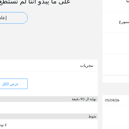
على ما يبدو أننا لم نستطع
ا
إعاد
سبورغ
مجريات
عرض الكل
نهاية ال 90 دقيقة
05/08/26
شوط
لا تو