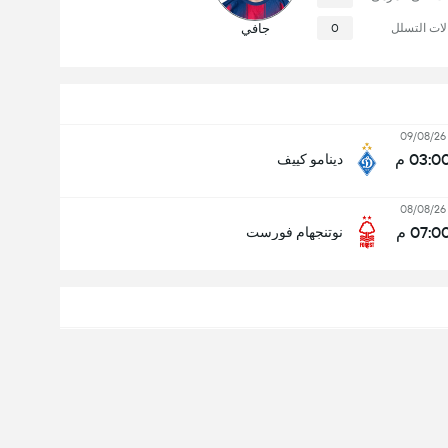
لات التسلل
0
جافي
09/08/26
03:0 م
دينامو كييف
08/08/26
07:0 م
نوتنجهام فورست
ستاد أولمبيسكي الوطني الرياضي
عدد الجمهور: 31,378