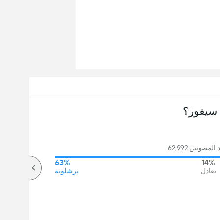
سيفوز؟
مصوتين 62,992
63%
14%
تعادل
برشلونة