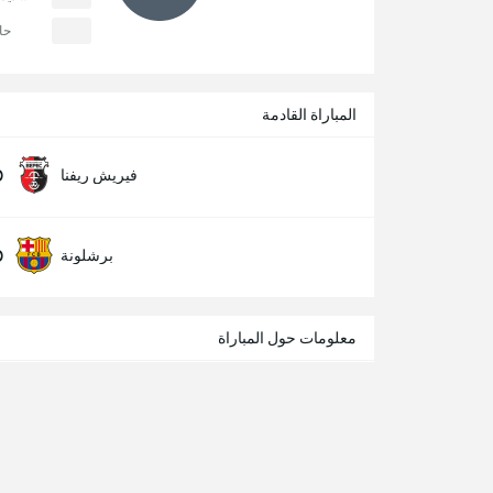
حا
المباراة القادمة
0
فيريش ريفنا
0
برشلونة
معلومات حول المباراة
Ovidiu Alin Hațegan
الحكم
قنوات تلفزيون
ESPN3