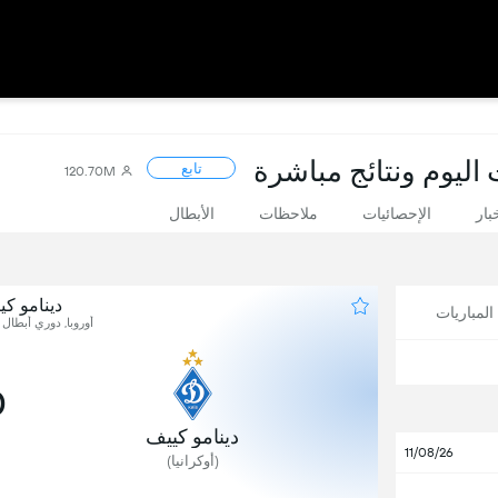
 اليوم ونتائج مباشرة
تابع
120.70M
بار
الإحصائيات
ملاحظات
الأبطال
دينامو ك
لمباريات
أوروبا, دوري أبطال ا
0
دينامو كييف
11/08/26
(أوكرانيا)