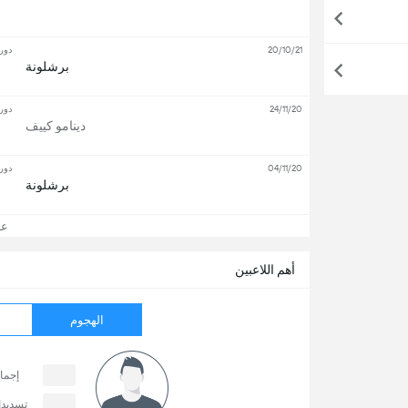
20/10/21
دور
برشلونة
24/11/20
دور
دينامو كييف
04/11/20
دور
برشلونة
عرض
أهم اللاعبين
الهجوم
إجما
تسديد