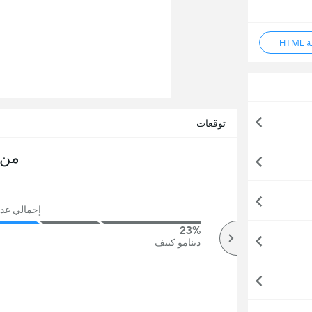
HT
توقعات
من 
إجمالي عدد ال
23%
69%
أكثر
دينامو كييف