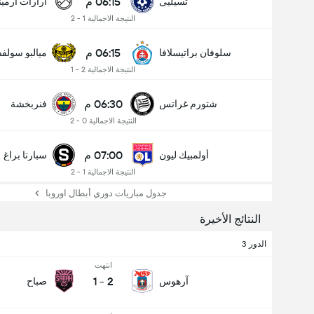
06:15 م
تسيليى
أرارات أرميني
النتيجة الاجمالية 1 - 2
06:15 م
سلوفان براتيسلافا
ميالبو سولف
النتيجة الاجمالية 2 - 1
06:30 م
شتورم غراتس
فنربخشة
النتيجة الاجمالية 0 - 2
07:00 م
أولمبيك ليون
سبارتا براغ
النتيجة الاجمالية 1 - 2
جدول مباريات دوري أبطال اوروبا
النتائج الأخيرة
الدور 3
انتهت
1
-
2
آرهوس
صباح