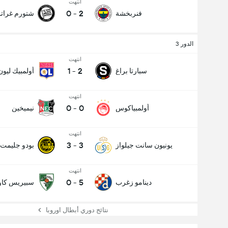
انتهت
0
-
2
فنربخشة
شتورم غرا
الدور 3
انتهت
1
-
2
سبارتا براغ
أولمبيك ليون
انتهت
0
-
0
أولمبياكوس
نيميخين
انتهت
3
-
3
يونيون سانت جيلواز
بودو جليمت
انتهت
0
-
5
دينامو زغرب
سبيريس كاو
نتائج دوري أبطال اوروبا