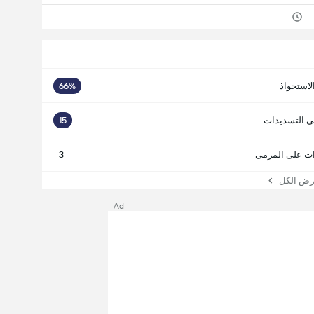
لاستحواذ
66%
ي التسديدات
15
ت على المرمى
3
 الكل
Ad