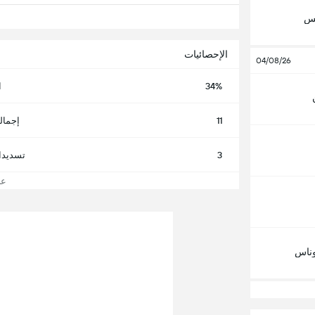
تس
الإحصائيات
04/08/26
34%
ا
11
إجمال
3
تسديدا
عرض
ناس