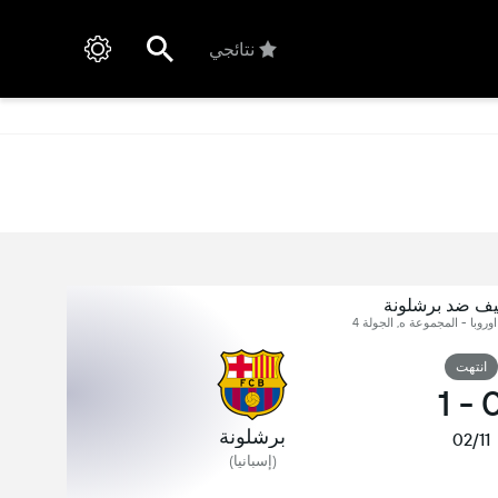
نتائجي
ييف ضد برشلونة
وروبا - المجموعة ه, الجولة 4
انتهت
1
-
برشلونة
02/11
(إسبانيا)