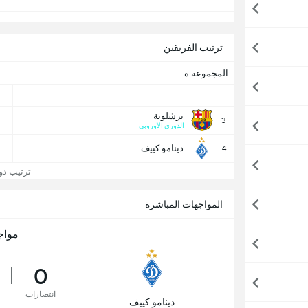
ترتيب الفريقين
المجموعة ه
برشلونة
3
الدوري الأوروبي
دينامو كييف
4
ترتيب دوري
المواجهات المباشرة
مواج
0
انتصارات
دينامو كييف