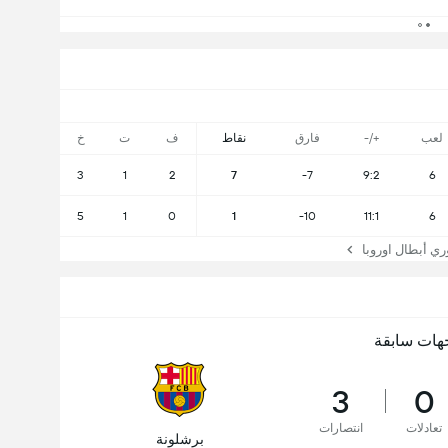
لعب
+/-
فارق
نقاط
ف
ت
خ
3
1
2
7
-7
9:2
6
5
1
0
1
-10
11:1
6
 أبطال اوروبا
هات سابقة
3
0
تعادلات
انتصارات
برشلونة