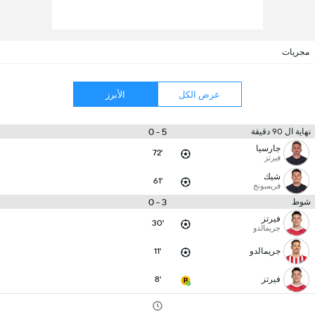
مجريات
عرض الكل
الأبرز
5 - 0
نهاية ال 90 دقيقة
جارسيا
72'
فيرتز
شيك
61'
فريمبونج
3 - 0
شوط
فيرتز
30'
جريمالدو
جريمالدو
11'
فيرتز
8'