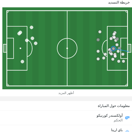
خريطة التسديد
أظهر المزيد
معلومات حول المباراة
أولكسندر كورنيكو
الحكم
باي ارينا