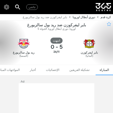
نتائجي
كرة قدم
دوري أبطال اوروبا
باير ليفركوزن ضد ريد بول سالزبورغ
باير ليفركوزن ضد ريد بول سالزبورغ
أوروبا, دوري أبطال اوروبا, الجولة 5
انتهت
0
-
5
26/11
باير ليفركوزن
ريد بول سالزبورغ
(ألمانيا)
(النمسا)
المباراة
تشكيلة الفريقين
الإحصائيات
أخبار
المواجهات المبا
Ad