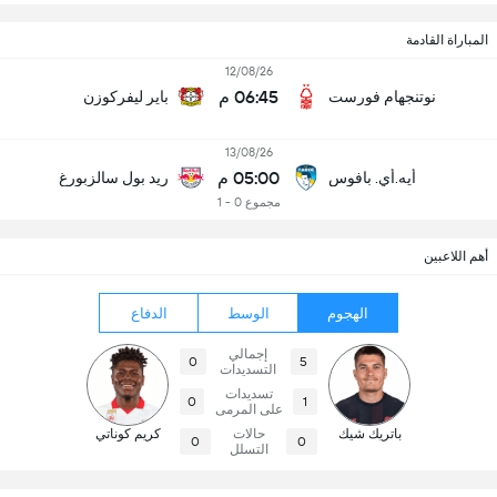
المباراة القادمة
12/08/26
06:45 م
نوتنجهام فورست
باير ليفركوزن
13/08/26
05:00 م
أيه.أي. بافوس
ريد بول سالزبورغ
مجموع 0 - 1
أهم اللاعبين
الهجوم
الوسط
الدفاع
إجمالي
0
5
التسديدات
تسديدات
0
1
على المرمى
باتريك شيك
حالات
كريم كوناتي
0
0
التسلل