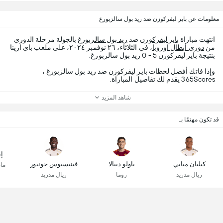
معلومات عن باير ليفركوزن ضد ريد بول سالزبورغ
انتهت مباراة
باير ليفركوزن
ضد
ريد بول سالزبورغ
بالجولة مرحلة الدوري
من
دوري أبطال اوروبا
، في الثلاثاء، ٢٦ نوفمبر ٢٠٢٤، على ملعب باي ارينا
بنتيجة باير ليفركوزن 5 - 0 ريد بول سالزبورغ.
وإذا فاتك أفضل لحظات باير ليفركوزن ضد ريد بول سالزبورغ ،
365Scores يقدم لك تفاصيل المباراة.
شاهد المزيد
قد تكون مهتمًا بـ
إي
كيليان مبابي
باولو ديبالا
فينيسيوس جونيور
ما
ريال مدريد
روما
ريال مدريد