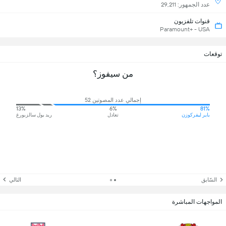
عدد الجمهور: 29,211
قنوات تلفزيون
Paramount+ - USA
توقعات
من سيفوز؟
إجمالي عدد المصوتين 52
13%
6%
81%
باير ليفركوزن
تعادل
ريد بول سالزبورغ
السّابق
التالي
المواجهات المباشرة