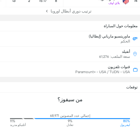
4
13
2
15:17
8
14
بلاي اوف
ترتيب دوري أبطال اوروبا
معلومات حول المباراة
ماوريتسيو مارياني (إيطاليا)
الحكم
أنفيلد
سعة الملعب: 61,276
قنوات تلفزيون
Paramount+ - USA / TUDN - USA
توقعات
من سيفوز؟
إجمالي عدد المصوتين 68,971
11%
9%
80%
ليفربول
تعادل
أتلتيكو مدريد