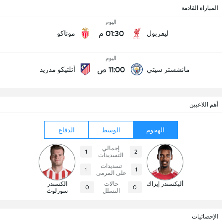
المباراة القادمة
اليوم
01:30 م
ليفربول
موناكو
اليوم
11:00 ص
مانشستر سيتي
أتلتيكو مدريد
أهم اللاعبين
الهجوم
الوسط
الدفاع
إجمالي
1
2
التسديدات
تسديدات
1
1
على المرمى
أليكسندر إيزاك
حالات
الكسندر
0
0
التسلل
سورلوث
الإحصائيات