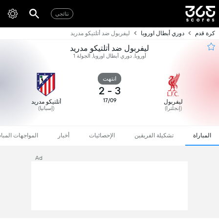
نتائجي
كرة قدم
دوري أبطال اوروبا
ليفربول ضد أتلتيكو مدريد
ليفربول ضد أتلتيكو مدريد
أوروبا, دوري أبطال اوروبا, الجولة 1
انتهت
2
-
3
17/09
ليفربول
أتلتيكو مدريد
(إنجلترا)
(إسبانيا)
المباراة
تشكيلة الفريقين
الإحصائيات
أخبار
المواجهات المبا
Ad