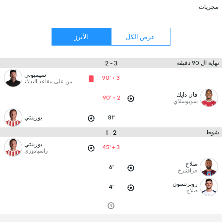
مجريات
عرض الكل
الأبرز
3 - 2
نهاية ال 90 دقيقة
سيميوني
90' + 3
من على مقاعد البدلاء
فان دايك
90' + 2
سوبوسلاي
81'
يورينتي
2 - 1
شوط
يورينتي
45' + 3
راسبادوري
صلاح
6'
جرافنبرخ
روبرتسون
4'
صلاح