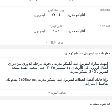
18/02/20
دوري أبطال اوروبا
1 - 0
أتلتيكو مدريد
ليفربول
02/08/17
كأس "أودى"
1 - 1
أتلتيكو مدريد
ليفربول
عرض الكل
معلومات عن ليفربول ضد أتلتيكو مدريد
انتهت مباراة
ليفربول
ضد
أتلتيكو مدريد
بالجولة مرحلة الدوري من
دوري
أبطال اوروبا
، في الأربعاء، ١٧ سبتمبر ٢٠٢٥، على ملعب أنفيلد بنتيجة
ليفربول 3 - 2 أتلتيكو مدريد.
وإذا فاتك أفضل لحظات ليفربول ضد أتلتيكو مدريد ، 365Scores يقدم لك
تفاصيل المباراة.
شاهد المزيد
قد تكون مهتمًا بـ