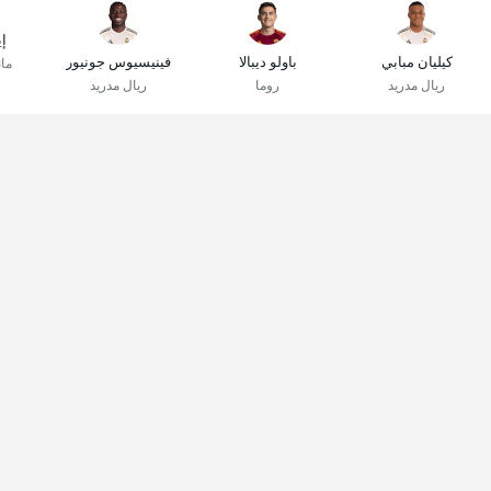
إي
كيليان مبابي
باولو ديبالا
فينيسيوس جونيور
ما
ريال مدريد
روما
ريال مدريد