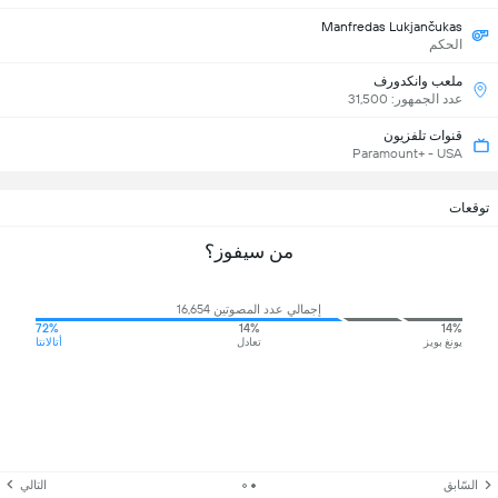
Manfredas Lukjančukas
الحكم
ملعب وانكدورف
عدد الجمهور: 31,500
قنوات تلفزيون
Paramount+ - USA
توقعات
من سيفوز؟
إجمالي عدد المصوتين 16,654
72%
14%
14%
يونغ بويز
تعادل
أتالانتا
السّابق
التالي