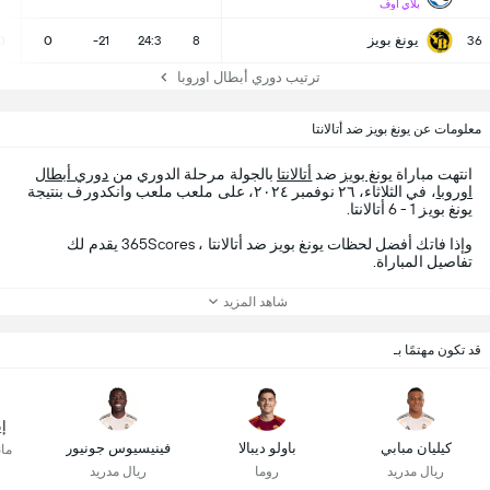
بلاي اوف
يونغ بويز
0
0
-21
24:3
8
36
ترتيب دوري أبطال اوروبا
معلومات عن يونغ بويز ضد أتالانتا
انتهت مباراة
يونغ بويز
ضد
أتالانتا
بالجولة مرحلة الدوري من
دوري أبطال
اوروبا
، في الثلاثاء، ٢٦ نوفمبر ٢٠٢٤، على ملعب ملعب وانكدورف بنتيجة
يونغ بويز 1 - 6 أتالانتا.
وإذا فاتك أفضل لحظات يونغ بويز ضد أتالانتا ، 365Scores يقدم لك
تفاصيل المباراة.
شاهد المزيد
قد تكون مهتمًا بـ
إي
كيليان مبابي
باولو ديبالا
فينيسيوس جونيور
ما
ريال مدريد
روما
ريال مدريد