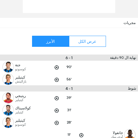
مجريات
عرض الكل
الأبرز
1 - 6
نهاية ال 90 دقيقة
جنة
90'
كوسونو
كيتيلير
56'
بازاليتش
1 - 4
شوط
ريتيجي
39'
كيتيلير
كولاسيناك
31'
كيتيلير
كيتيلير
28'
كوسونو
جانفولا
11'
أوجرينيك