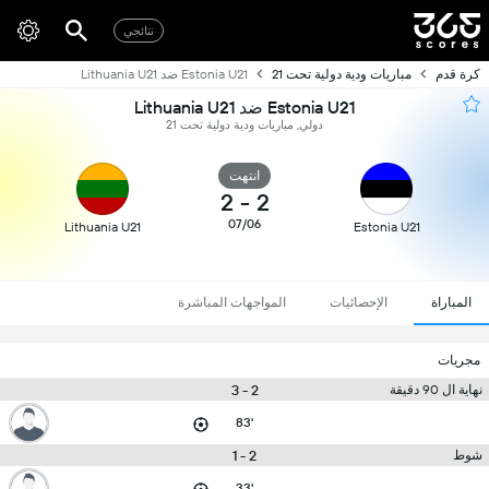
نتائجي
كرة قدم
مباريات ودية دولية تحت 21
Estonia U21 ضد Lithuania U21
Estonia U21 ضد Lithuania U21
دولي, مباريات ودية دولية تحت 21
انتهت
2
-
2
07/06
Lithuania U21
Estonia U21
المباراة
الإحصائيات
المواجهات المباشرة
مجريات
2 - 3
نهاية ال 90 دقيقة
83'
2 - 1
شوط
33'