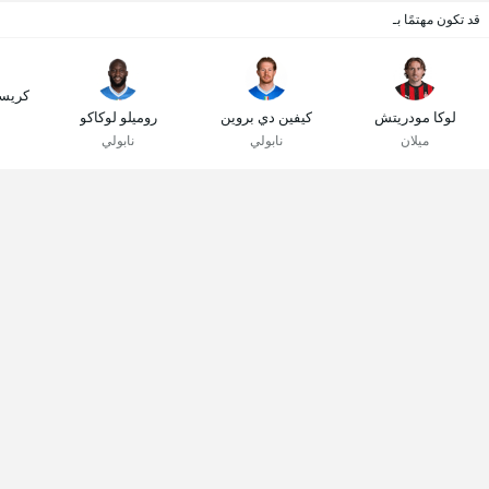
قد تكون مهتمًا بـ
كريست
لوكا مودريتش
كيفين دي بروين
روميلو لوكاكو
ميلان
نابولي
نابولي