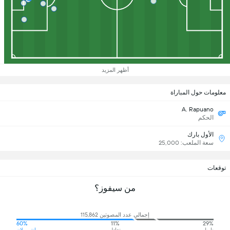
أظهر المزيد
معلومات حول المباراة
A. Rapuano
الحكم
الأول بارك
سعة الملعب: 25,000
توقعات
من سيفوز؟
إجمالي عدد المصوتين 115,862
60%
11%
29%
نابولي
تعادل
إنتر ميلان