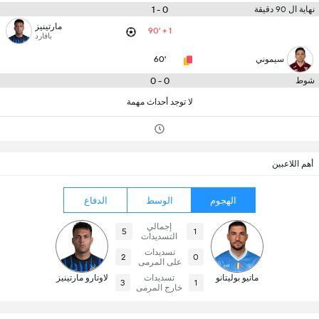
0 - 1
نهاية ال 90 دقيقة
مارتينيز
90' + 1
بافارد
سيموني
60'
0 - 0
شوط
لا توجد أحداث مهمة
أهم اللاعبين
الهجوم
الوسط
الدفاع
إجمالي
5
1
التسديدات
تسديدات
2
0
على المرمى
ماتيو بوليتانو
تسديدات
لاوتارو مارتينيز
3
1
خارج المرمى