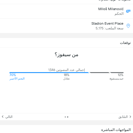
Miloš Milanović
الحكم
Stadion Event Place
سعة الملعب: 5,175
توقعات
من سيفوز؟
إجمالي عدد المصوتين 1,546
70%
18%
12%
جيدينستفوa
تعادل
النجم الأحمر
السّابق
التالي
المواجهات المباشرة