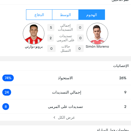
الهجوم
الوسط
الدفاع
إجمالي
5
0
التسديدات
تسديدات
2
0
على المرمى
Simón Moreno
حالات
برونو دوارتي
0
0
التسلل
الإحصائيات
26%
الاستحواذ
74%
9
إجمالي التسديدات
24
2
تسديدات على المرمى
8
عرض الكل
معلومات حول المباراة