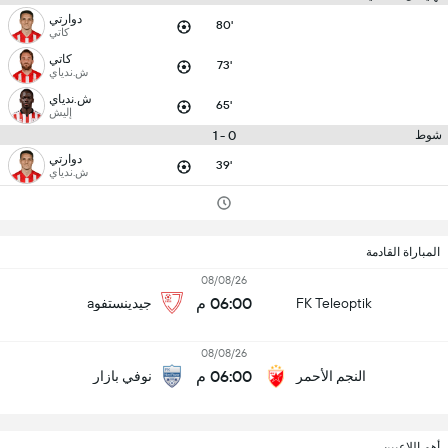
دوارتي
80'
كاتي
كاتي
73'
ش.ندياي
ش.ندياي
65'
إليش
0 - 1
شوط
دوارتي
39'
ش.ندياي
المباراة القادمة
08/08/26
06:00 م
FK Teleoptik
جيدينستفوa
08/08/26
06:00 م
النجم الأحمر
نوفي بازار
أهم اللاعبين