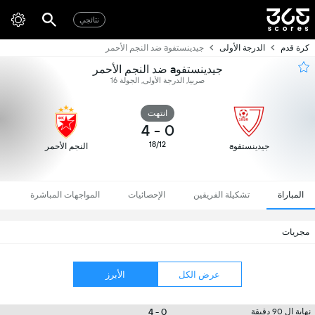
نتائجي
كرة قدم
الدرجة الأولى
جيدينستفوa ضد النجم الأحمر
جيدينستفوa ضد النجم الأحمر
صربيا, الدرجة الأولى, الجولة 16
انتهت
4
-
0
18/12
جيدينستفوa
النجم الأحمر
المباراة
تشكيلة الفريقين
الإحصائيات
المواجهات المباشرة
مجريات
عرض الكل
الأبرز
0 - 4
نهاية ال 90 دقيقة