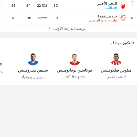
النجم الأحمر
28
86
84
22:106
30
1
فاز باللقب
جيدينستفوa
4
16
-38
60:22
30
16
مباريات تحديد الهابطين
ترتيب الدرجة الأولى
قد تكون مهتمًا بـ
s
ميلوس فيلكوفيتش
فوكاسين يوفانوفيتش
ستيفن ميتروفيتش
را
النجم الأحمر
IMT Belgrad
بارتيزان بيوغراد