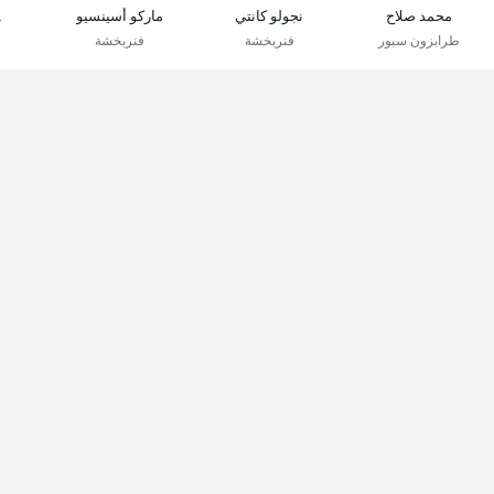
محمد صلاح
نجولو كانتي
ماركو أسينسيو
غ
طرابزون سبور
فنربخشة
فنربخشة