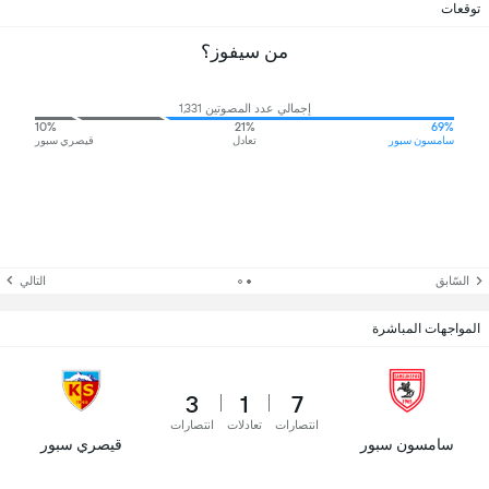
توقعات
من سيفوز؟
إجمالي عدد المصوتين 1,331
10%
21%
69%
سامسون سبور
تعادل
قيصري سبور
السّابق
التالي
المواجهات المباشرة
3
1
7
انتصارات
تعادلات
انتصارات
سامسون سبور
قيصري سبور