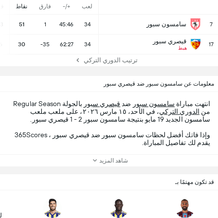
لعب
+/-
فارق
نقاط
ف
سامسون سبور
13
51
1
45:46
34
7
قيصري سبور
6
30
-35
62:27
34
17
هبط
ترتيب الدوري التركي
معلومات عن سامسون سبور ضد قيصري سبور
انتهت مباراة
سامسون سبور
ضد
قيصري سبور
بالجولة Regular Season
من
الدوري التركي
، في الأحد، ١٥ مارس ٢٠٢٦، على ملعب ملعب
سامسون الجديد 19 مايو بنتيجة سامسون سبور 2 - 1 قيصري سبور.
وإذا فاتك أفضل لحظات سامسون سبور ضد قيصري سبور ، 365Scores
يقدم لك تفاصيل المباراة.
شاهد المزيد
قد تكون مهتمًا بـ
ل