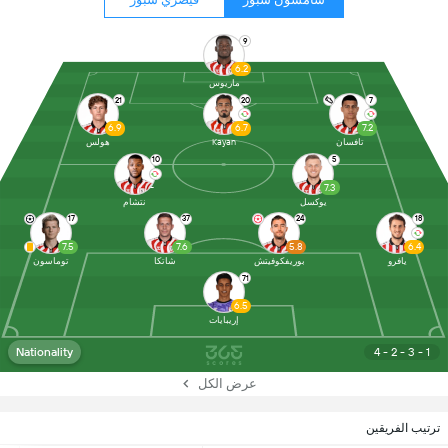
9
6.2
ماريوس
21
20
7
6.9
6.7
7.2
تافسان
Kayan
هولس
10
5
-
7.3
يوكسل
نتشام
17
37
24
18
7.5
7.6
5.8
6.4
يافرو
بوريفكوفيتش
شاتكا
توماسون
71
6.5
إريبايات
Nationality
4 - 2 - 3 - 1
عرض الكل
ترتيب الفريقين