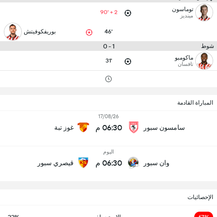
توماسون
90' + 2
مينديز
46'
بوريفكوفيتش
1 - 0
شوط
ماكومبو
31'
تافسان
المباراة القادمة
17/08/26
06:30 م
سامسون سبور
غوز تبة
اليوم
06:30 م
وان سبور
قيصري سبور
الإحصائيات