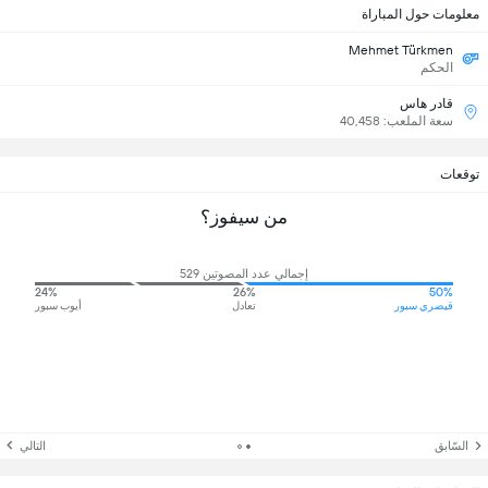
معلومات حول المباراة
Mehmet Türkmen
الحكم
قادر هاس
سعة الملعب: 40,458
توقعات
من سيفوز؟
إجمالي عدد المصوتين 529
24%
26%
50%
قيصري سبور
تعادل
أيوب سبور
السّابق
التالي