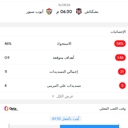
16/08/26
06:30 م
بشكتاش
أيوب سبور
الإحصائيات
54%
الاستحواذ
46%
1.46
أهداف متوقعة
0.9
21
إجمالي التسديدات
11
5
تسديدات على المرمى
4
عرض الكل
وقت اللعب الفعلي
لُعِبَ بالفعل 49:55