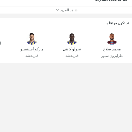
شاهد المزيد
قد تكون مهتمًا بـ
ل
محمد صلاح
نجولو كانتي
ماركو أسينسيو
غ
طرابزون سبور
فنربخشة
فنربخشة