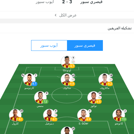
3 - 2
قيصري سبور
أيوب سبور
عرض الكل
تشكيلة الفريقين
قيصري سبور
أيوب سبور
9
6.7
أونوغكا
7
63
18
8.7
6.8
6.2
ماكاروف
شالوف
كاردوسو
8
24
7.2
6.5
توكوز
بينيس
23
4
6
2
6.1
6.7
6.9
7.0
كاتونغو
S. Güler
دينزفيل
كارول
25