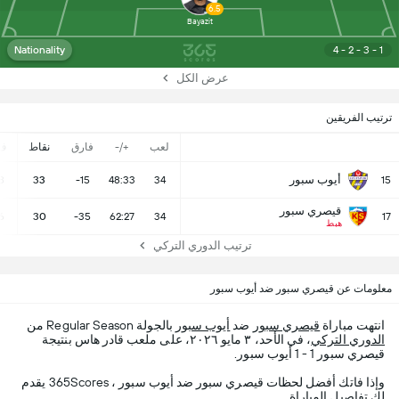
6.5
Bayazit
Nationality
4 - 2 - 3 - 1
عرض الكل
ترتيب الفريقين
لعب
+/-
فارق
نقاط
ف
أيوب سبور
8
33
-15
48:33
34
15
قيصري سبور
6
30
-35
62:27
34
17
هبط
ترتيب الدوري التركي
معلومات عن قيصري سبور ضد أيوب سبور
انتهت مباراة
قيصري سبور
ضد
أيوب سبور
بالجولة Regular Season من
الدوري التركي
، في الأحد، ٣ مايو ٢٠٢٦، على ملعب قادر هاس بنتيجة
قيصري سبور 1 - 1 أيوب سبور.
وإذا فاتك أفضل لحظات قيصري سبور ضد أيوب سبور ، 365Scores يقدم
لك تفاصيل المباراة.