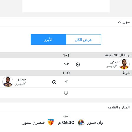
مجريات
عرض الكل
الأبرز
1 - 1
نهاية ال 90 دقيقة
توكي
60'
كاردوسو
0 - 1
شوط
L. Claro
4'
كاليجاري
المباراة القادمة
اليوم
06:30 م
وان سبور
قيصري سبور