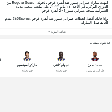
انتهت مباراة
عمراني سبور
ضد
أنقرة غوجو
بالجولة Regular Season من
الدوري التركي
، في الأحد، ٢١ مايو ٢٠٢٣، على ملعب ملعب مدينة
العمرانية بنتيجة عمراني سبور 1 - 2 أنقرة غوجو.
وإذا فاتك أفضل لحظات عمراني سبور ضد أنقرة غوجو ، 365Scores يقدم
لك تفاصيل المباراة.
شاهد المزيد
قد تكون مهتمًا بـ
ل
محمد صلاح
نجولو كانتي
ماركو أسينسيو
غ
طرابزون سبور
فنربخشة
فنربخشة