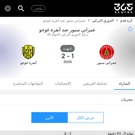
نتائجي
كرة قدم
الدوري التركي
عمراني سبور ضد أنقرة غوجو
عمراني سبور ضد أنقرة غوجو
تركيا, الدوري التركي, الجولة 35
انتهت
2
-
1
21/05
عمراني سبور
أنقرة غوجو
المباراة
تشكيلة الفريقين
الإحصائيات
المواجهات المباشرة
مجريات
عرض الكل
الأبرز
1 - 2
نهاية ال 90 دقيقة