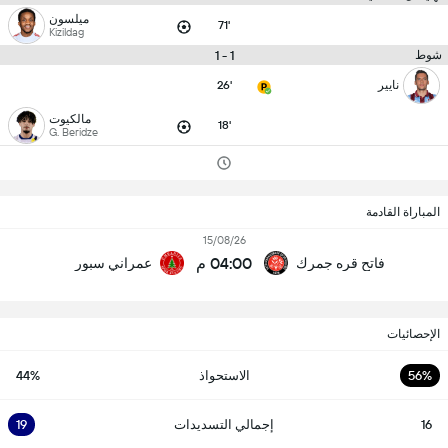
ميلسون
71'
Kizildag
1 - 1
شوط
نايير
26'
مالكيوت
18'
G. Beridze
المباراة القادمة
15/08/26
04:00 م
فاتح قره جمرك
عمراني سبور
الإحصائيات
56%
الاستحواذ
44%
16
إجمالي التسديدات
19