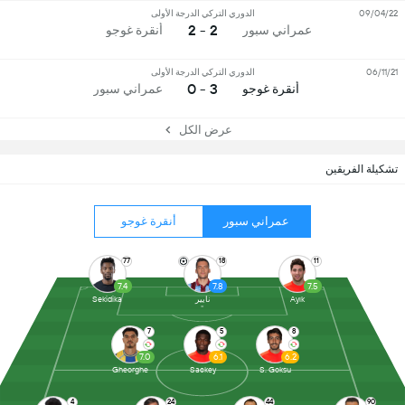
09/04/22
الدوري التركي الدرجة الأولى
2 - 2
عمراني سبور
أنقرة غوجو
06/11/21
الدوري التركي الدرجة الأولى
3 - 0
أنقرة غوجو
عمراني سبور
عرض الكل
تشكيلة الفريقين
عمراني سبور
أنقرة غوجو
77
18
11
7.4
7.8
7.5
Ayık
نايير
Sekidika
7
5
8
7.0
6.1
6.2
Gheorghe
Sackey
S. Goksu
4
24
44
90