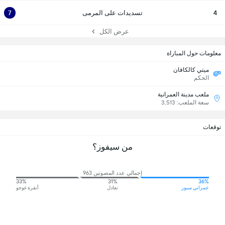
4
تسديدات على المرمى
7
عرض الكل
معلومات حول المباراة
ميتي كالكافان
الحكم
ملعب مدينة العمرانية
سعة الملعب: 3,513
توقعات
من سيفوز؟
إجمالي عدد المصوتين 963
33%
31%
36%
عمراني سبور
تعادل
أنقرة غوجو