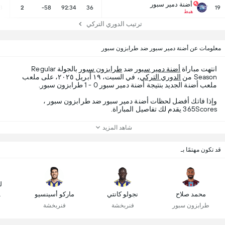
أضنة دمير سبور
3
2
-58
92:34
36
19
هبط
ترتيب الدوري التركي
معلومات عن أضنة دمير سبور ضد طرابزون سبور
انتهت مباراة
أضنة دمير سبور
ضد
طرابزون سبور
بالجولة Regular
Season من
الدوري التركي
، في السبت، ١٩ أبريل ٢٠٢٥، على ملعب
ملعب أضنة الجديد بنتيجة أضنة دمير سبور 0 - 1 طرابزون سبور.
وإذا فاتك أفضل لحظات أضنة دمير سبور ضد طرابزون سبور ،
365Scores يقدم لك تفاصيل المباراة.
شاهد المزيد
قد تكون مهتمًا بـ
ل
محمد صلاح
نجولو كانتي
ماركو أسينسيو
غ
طرابزون سبور
فنربخشة
فنربخشة