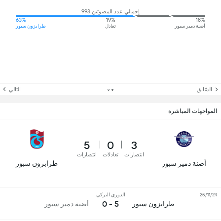
إجمالي عدد المصوتين 993
63%
19%
18%
أضنة دمير سبور
تعادل
طرابزون سبور
السّابق
التالي
المواجهات المباشرة
5
0
3
انتصارات
تعادلات
انتصارات
أضنة دمير سبور
طرابزون سبور
25/11/24
الدوري التركي
5 - 0
طرابزون سبور
أضنة دمير سبور