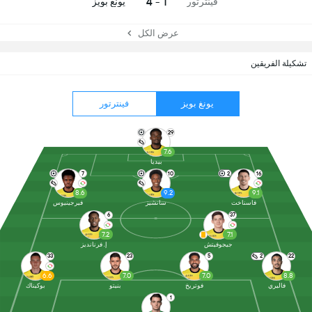
1 - 4
فينترتور
يونغ بويز
عرض الكل
تشكيلة الفريقين
يونغ بويز
فينترتور
29
7.6
بيديا
7
10
2
16
8.6
9.2
9.1
فاسناخت
سانشيز
فيرجينيوس
6
37
7.2
7.1
جيجوفيتش
إ. فرنانديز
33
23
5
2
22
6.6
7.0
7.0
8.8
فاليري
فوتريخ
بنيتو
بوكيناك
1