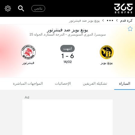
نتائجي
كرة قدم
يونغ بويز ضد فينترتور
يونغ بويز ضد فينترتور
سويسرا, الدوري السويسري - الدرجة الممتازة, الجولة 25
انتهت
1
-
6
14/02
يونغ بويز
فينترتور
المباراة
تشكيلة الفريقين
الإحصائيات
المواجهات المباشرة
Ad