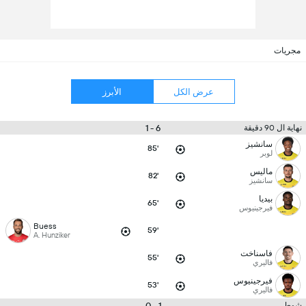
مجريات
عرض الكل
الأبرز
6 - 1
نهاية ال 90 دقيقة
سانشيز
85'
لوبر
ماليس
82'
سانشيز
بيديا
65'
فيرجينيوس
Buess
59'
A. Hunziker
فاسناخت
55'
فاليري
فيرجينيوس
53'
فاليري
1 - 0
شوط