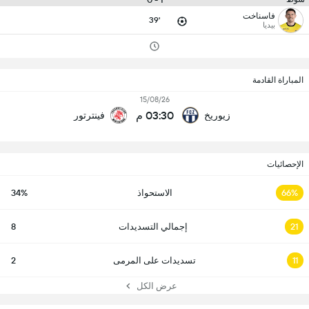
فاسناخت
39'
بيديا
المباراة القادمة
15/08/26
03:30 م
زيوريخ
فينترتور
الإحصائيات
66%
الاستحواذ
34%
21
إجمالي التسديدات
8
11
تسديدات على المرمى
2
عرض الكل