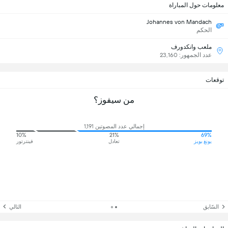
معلومات حول المباراة
Johannes von Mandach
الحكم
ملعب وانكدورف
عدد الجمهور: 23,160
توقعات
من سيفوز؟
إجمالي عدد المصوتين 1,191
10%
21%
69%
يونغ بويز
تعادل
فينترتور
السّابق
التالي