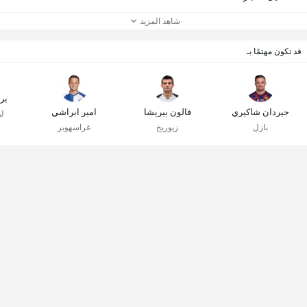
شاهد المزيد
قد تكون مهتمًا بـ
بر
جيردان شاكيري
فالون بيريشا
امير ابراشي
ل
بازل
زيوريخ
غراسهوبر