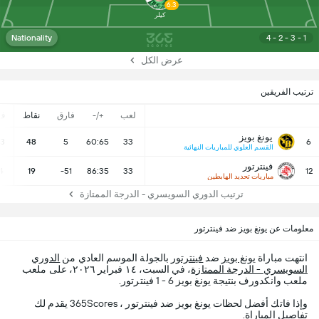
6.3
كيلر
Nationality
4 - 2 - 3 - 1
عرض الكل
ترتيب الفريقين
لعب
+/-
فارق
نقاط
ف
يونغ بويز
13
48
5
60:65
33
6
القسم العلوي للمباريات النهائية
فينترتور
4
19
-51
86:35
33
12
مباريات تحديد الهابطين
ترتيب الدوري السويسري - الدرجة الممتازة
معلومات عن يونغ بويز ضد فينترتور
انتهت مباراة
يونغ بويز
ضد
فينترتور
بالجولة الموسم العادي من
الدوري
السويسري - الدرجة الممتازة
، في السبت، ١٤ فبراير ٢٠٢٦، على ملعب
ملعب وانكدورف بنتيجة يونغ بويز 6 - 1 فينترتور.
وإذا فاتك أفضل لحظات يونغ بويز ضد فينترتور ، 365Scores يقدم لك
تفاصيل المباراة.