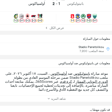
1 - 2
بانيتوليكوس
أولمبياكوس
1
-
3
0
-
1
0
-
3
2
-
3
0
-
0
1
-
1
2
-
1
1
-
2
1
-
0
0
-
1
عرض الكل
معلومات حول المباراة
Stadio Panetolikou
سعة الملعب: 7,200
معلومات عن بانيتوليكوس ضد أولمبياكوس
موعد مباراة
بانيتوليكوس
ضد
أولمبياكوس
، السبت، ١٧ أكتوبر ٢٠٢٦، على
ملعب Stadio Panetolikou ضمن مرحلة الموسم العادي من بطولة
الدوري اليوناني الممتاز
لـ
كرة قدم
. عبر 365Scores، يمكنك متابعة أحداث
المباراة مباشرة، بالإضافة إلى تحديثات لحظية لجميع الإحصائيات. تابعنا
واكتشف كل جديد مع التغطية الأدق والأسرع دائما.
شاهد المزيد
قد تكون مهتمًا بـ