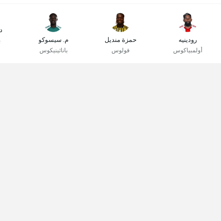
دا
رودينيه
حمزة منديل
م. سيسوكو
ب
أولمبياكوس
فولوس
باناثينيكوس