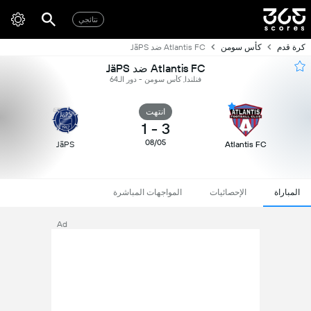
نتائجي
كرة قدم
كأس سومن
Atlantis FC ضد JäPS
Atlantis FC ضد JäPS
فنلندا, كأس سومن - دور الـ64
انتهت
1
-
3
08/05
JäPS
Atlantis FC
المباراة
الإحصائيات
المواجهات المباشرة
Ad