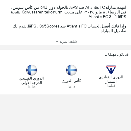
انتهت مباراة
Atlantis FC
ضد
JäPS
بالجولة دور الـ64 من
كأس سومن
،
في الأربعاء، ٨ مايو ٢٠٢٤، على ملعب Koivusaaren tekonurmi بنتيجة
Atlantis FC 3 - 1 JäPS.
وإذا فاتك أفضل لحظات Atlantis FC ضد JäPS ، 365Scores يقدم لك
تفاصيل المباراة.
شاهد المزيد
قد تكون مهتمًا بـ
a
الدوري الفنلندي
الدوري الفنلندي
كأس الدوري
الممتاز
الدرجة الأولى
فنلندا
فنلندا
فنلندا