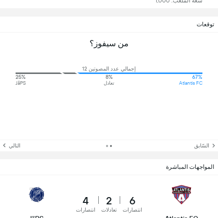
سعة الملعب: 1,000
توقعات
من سيفوز؟
إجمالي عدد المصوتين 12
25%
8%
67%
Atlantis FC
تعادل
JäPS
السّابق
التالي
المواجهات المباشرة
4
2
6
انتصارات
تعادلات
انتصارات