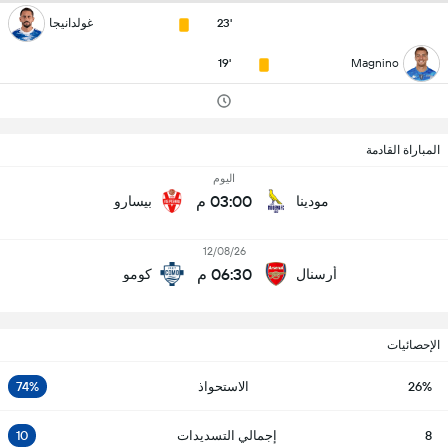
23'
غولدانيجا
19'
Magnino
المباراة القادمة
اليوم
03:00 م
مودينا
بيسارو
12/08/26
06:30 م
أرسنال
كومو
الإحصائيات
26%
الاستحواذ
74%
8
إجمالي التسديدات
10