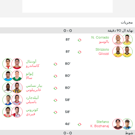
مجريات
0 - 0
نهاية ال 90 دقيقة
N. Corrado
81'
بالومبو
Strizzolo
81'
Gliozzi
أودنتال
80'
كاساندرو
إيوانو
80'
سالا
بيار نسامي
80'
غابرييلوني
أبيلدجارد
58'
باسيلي
كوتروني
58'
فيردي
Stefano
46'
K. Bozhanaj
0 - 0
شوط