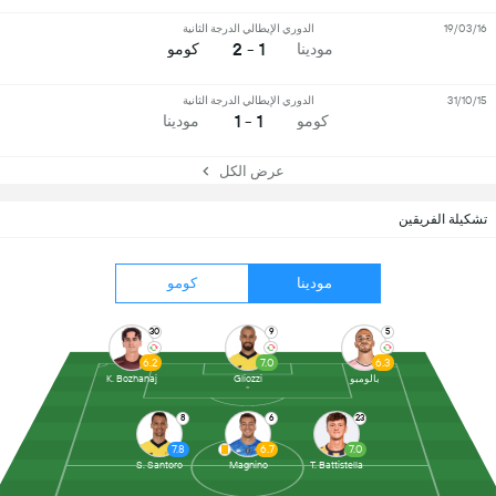
19/03/16
الدوري الإيطالي الدرجة الثانية
1 - 2
مودينا
كومو
31/10/15
الدوري الإيطالي الدرجة الثانية
1 - 1
كومو
مودينا
عرض الكل
تشكيلة الفريقين
مودينا
كومو
30
9
5
6.2
7.0
6.3
بالومبو
Gliozzi
K. Bozhanaj
8
6
23
7.8
6.7
7.0
S. Santoro
Magnino
T. Battistella