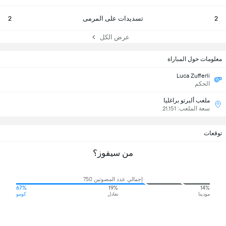
2
تسديدات على المرمى
2
عرض الكل
معلومات حول المباراة
Luca Zufferli
الحكم
ملعب ألبرتو براغليا
سعة الملعب: 21,151
توقعات
من سيفوز؟
إجمالي عدد المصوتين 750
67%
19%
14%
مودينا
تعادل
كومو