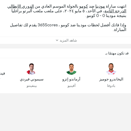
انتهت مباراة
مودينا
ضد
كومو
بالجولة الموسم العادي من
الدوري الإيطالي
الدرجة الثانية
، في الأحد، ٥ مايو ٢٠٢٤، على ملعب ملعب ألبرتو براغليا
بنتيجة مودينا 0 - 0 كومو.
وإذا فاتك أفضل لحظات مودينا ضد كومو ، 365Scores يقدم لك تفاصيل
المباراة.
شاهد المزيد
قد تكون مهتمًا بـ
فيدر
اليخاندرو جوميز
أرماندو إتزو
سيموني فيردي
ك
بادوفا
أفينيو
بينفينتو