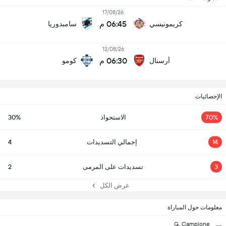
17/08/26
06:45 م
كريمونيسي
سامبدوريا
12/08/26
06:30 م
أرسنال
كومو
الإحصائيات
70%
الاستحواذ
30%
14
إجمالي التسديدات
4
3
تسديدات على المرمى
2
عرض الكل
معلومات حول المباراة
G. Camplone