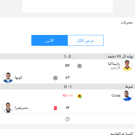
مجريات
عرض الكل
الأبرز
2 - 1
نهاية ال 90 دقيقة
زانيماكيا
88'
فازكويز
67'
كونها
1 - 0
شوط
45' + 1
Coda
14'
ستريفيزا
المباراة القادمة