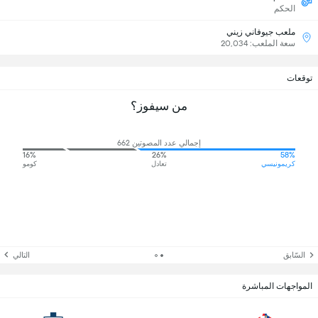
الحكم
ملعب جيوفاني زيني
سعة الملعب: 20,034
توقعات
من سيفوز؟
إجمالي عدد المصوتين 662
16%
26%
58%
كريمونيسي
تعادل
كومو
السّابق
التالي
المواجهات المباشرة