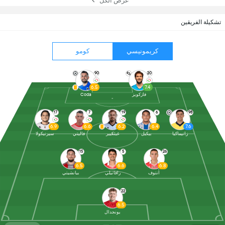
عرض الكل
تشكيلة الفريقين
كريمونيسي
كومو
90
20
6.5
7.4
فازكويز
Coda
17
7
19
6
98
6.9
6.6
6.2
6.4
7.6
زانيماكيا
بيكيل
غيثكيير
فاليتي
سيرنيكولا
15
5
26
6.5
6.6
6.8
أنتوف
رافانيلي
بيانشيتي
22
6.5
يونجدال