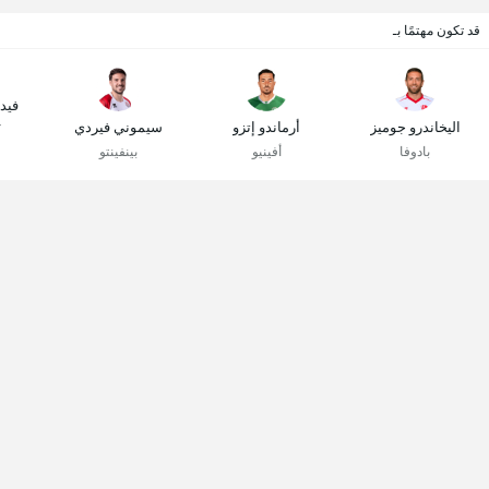
قد تكون مهتمًا بـ
فيدر
اليخاندرو جوميز
أرماندو إتزو
سيموني فيردي
ك
بادوفا
أفينيو
بينفينتو