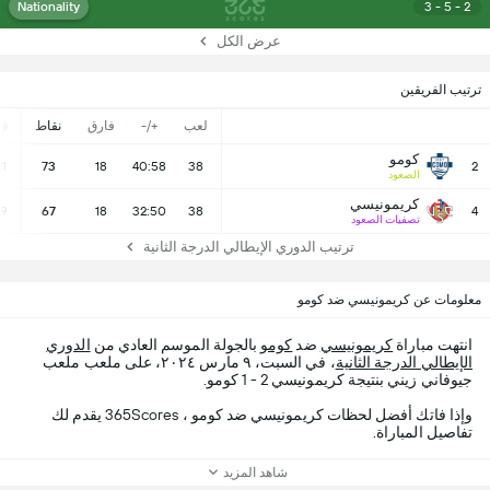
Nationality
3 - 5 - 2
عرض الكل
ترتيب الفريقين
لعب
+/-
فارق
نقاط
ف
كومو
21
73
18
40:58
38
2
الصعود
كريمونيسي
19
67
18
32:50
38
4
تصفيات الصعود
ترتيب الدوري الإيطالي الدرجة الثانية
معلومات عن كريمونيسي ضد كومو
انتهت مباراة
كريمونيسي
ضد
كومو
بالجولة الموسم العادي من
الدوري
الإيطالي الدرجة الثانية
، في السبت، ٩ مارس ٢٠٢٤، على ملعب ملعب
جيوفاني زيني بنتيجة كريمونيسي 2 - 1 كومو.
وإذا فاتك أفضل لحظات كريمونيسي ضد كومو ، 365Scores يقدم لك
تفاصيل المباراة.
شاهد المزيد