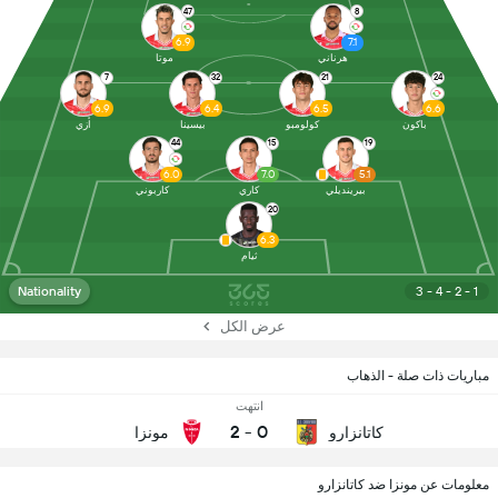
47
8
6.9
7.1
هرناني
موتا
7
32
21
24
6.9
6.4
6.5
6.6
باكون
كولومبو
بيسينا
أزي
44
15
19
6.0
7.0
5.1
بيرينديلي
كاري
كاربوني
20
6.3
ثيام
Nationality
3 - 4 - 2 - 1
عرض الكل
مباريات ذات صلة - الذهاب
انتهت
2
-
0
كاتانزارو
مونزا
معلومات عن مونزا ضد كاتانزارو