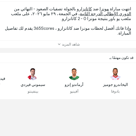
انتهت مباراة
مونزا
ضد
كاتانزارو
بالجولة تصفيات الصعود - النهائي من
الدوري الإيطالي الدرجة الثانية
، في الجمعة، ٢٩ مايو ٢٠٢٦، على ملعب
ملعب يو باور بنتيجة مونزا 0 - 2 كاتانزارو.
وإذا فاتك أفضل لحظات مونزا ضد كاتانزارو ، 365Scores يقدم لك تفاصيل
المباراة.
شاهد المزيد
قد تكون مهتمًا بـ
فيدر
اليخاندرو جوميز
أرماندو إتزو
سيموني فيردي
ك
بادوفا
أفينيو
بينفينتو