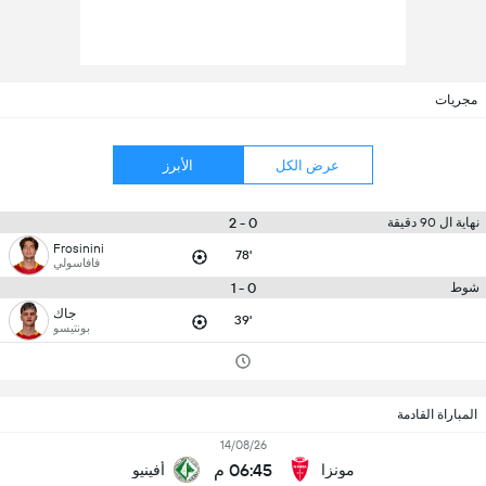
مجريات
عرض الكل
الأبرز
0 - 2
نهاية ال 90 دقيقة
Frosinini
78'
فافاسولي
0 - 1
شوط
جاك
39'
بونتيسو
المباراة القادمة
14/08/26
06:45 م
مونزا
أفينيو