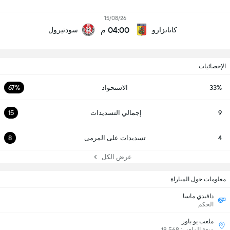
15/08/26
04:00 م
كاتانزارو
سودتيرول
الإحصائيات
33%
الاستحواذ
67%
9
إجمالي التسديدات
15
4
تسديدات على المرمى
8
عرض الكل
معلومات حول المباراة
دافيدي ماسا
الحكم
ملعب يو باور
سعة الملعب: 18,568