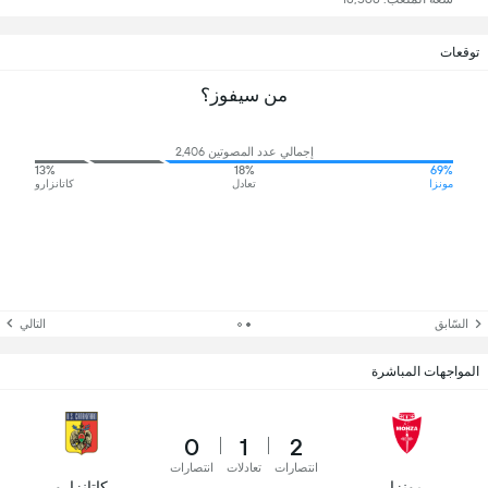
توقعات
من سيفوز؟
إجمالي عدد المصوتين 2,406
13%
18%
69%
مونزا
تعادل
كاتانزارو
السّابق
التالي
المواجهات المباشرة
0
1
2
انتصارات
تعادلات
انتصارات
مونزا
كاتانزارو