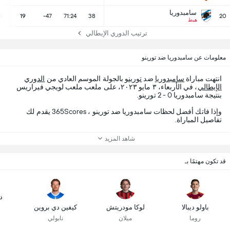
سامبدوريا
3
19
-47
71:24
38
20
هبط
ترتيب الدوري الإيطالي
معلومات عن سامبدوريا ضد تورينو
انتهت مباراة
سامبدوريا
ضد
تورينو
بالجولة الموسم العادي من
الدوري
الإيطالي
، في الأربعاء، ٣ مايو ٢٠٢٣، على ملعب ملعب لويجي فيراريس
بنتيجة سامبدوريا 0 - 2 تورينو.
وإذا فاتك أفضل لحظات سامبدوريا ضد تورينو ، 365Scores يقدم لك
تفاصيل المباراة.
شاهد المزيد
قد تكون مهتمًا بـ
د
باولو ديبالا
لوكا مودريتش
كيفين دي بروين
روما
ميلان
نابولي