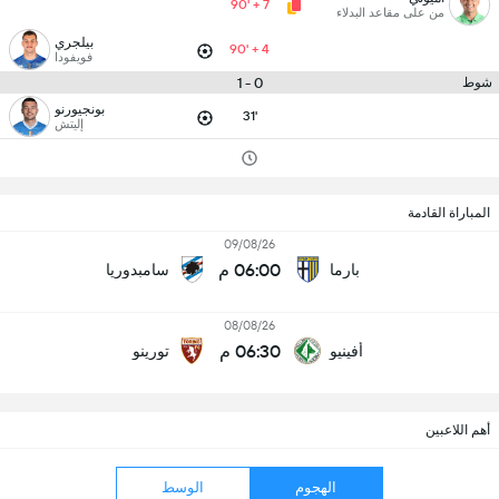
90' + 7
من على مقاعد البدلاء
بيلجري
90' + 4
فويفودا
0 - 1
شوط
بونجيورنو
31'
إليتش
المباراة القادمة
09/08/26
06:00 م
بارما
سامبدوريا
08/08/26
06:30 م
أفينيو
تورينو
أهم اللاعبين
الهجوم
الوسط