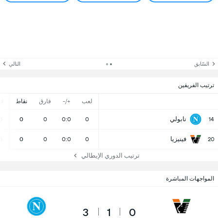
السّابق
التالي
ترتيب الفريقين
لعب
+/-
فارق
نقاط
ف
نابولي
0
0
0
0:0
0
14
فينيزيا
0
0
0
0:0
0
20
ترتيب الدوري الإيطالي
المواجهات المباشرة
3
1
0