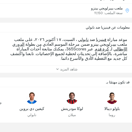
ملعب بييرلويجي بينزو
سعة الملعب: 11,150
معلومات عن فينيزيا ضد نابولي
موعد مباراة
فينيزيا
ضد
نابولي
، السبت، ١٧ أكتوبر ٢٠٢٦، على ملعب
ملعب بييرلويجي بينزو ضمن مرحلة الموسم العادي من بطولة
الدوري
الإيطالي
لـ
كرة قدم
. عبر 365Scores، يمكنك متابعة أحداث المباراة
مباشرة، بالإضافة إلى تحديثات لحظية لجميع الإحصائيات. تابعنا واكتشف
كل جديد مع التغطية الأدق والأسرع دائما.
شاهد المزيد
قد تكون مهتمًا بـ
د
باولو ديبالا
لوكا مودريتش
كيفين دي بروين
روما
ميلان
نابولي