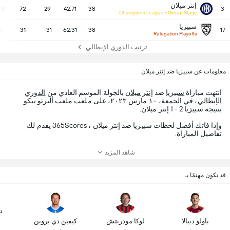
إنتر ميلان
23
72
29
42:71
38
3
Champions League - Group Stage
سبيزيا
6
31
-31
62:31
38
17
Relegation Playoffs
ترتيب الدوري الإيطالي
معلومات عن سبيزيا ضد إنتر ميلان
انتهت مباراة
سبيزيا
ضد
إنتر ميلان
بالجولة الموسم العادي من
الدوري
الإيطالي
، في الجمعة، ١٠ مارس ٢٠٢٣، على ملعب ملعب ألبرتو بيكو
بنتيجة سبيزيا 2 - 1 إنتر ميلان.
وإذا فاتك أفضل لحظات سبيزيا ضد إنتر ميلان ، 365Scores يقدم لك
تفاصيل المباراة.
شاهد المزيد
قد تكون مهتمًا بـ
د
باولو ديبالا
لوكا مودريتش
كيفين دي بروين