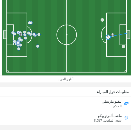
أظهر المزيد
معلومات حول المباراة
ليفيو مارينيلي
الحكم
ملعب ألبرتو بيكو
سعة الملعب: 11,767