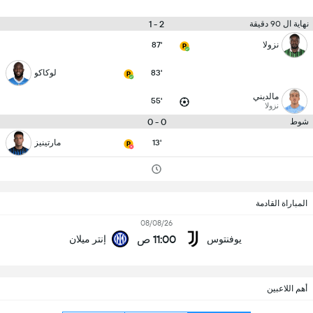
2 - 1
نهاية ال 90 دقيقة
نزولا
87'
83'
لوكاكو
مالديني
55'
نزولا
0 - 0
شوط
13'
مارتينيز
المباراة القادمة
08/08/26
11:00 ص
يوفنتوس
إنتر ميلان
أهم اللاعبين