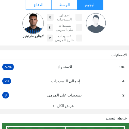
الهجوم
الوسط
الدفاع
إجمالي
8
التسديدات
تسديدات
5
على المرمى
تسديدات
لاوتارو مارتينيز
2
خارج المرمى
الإحصائيات
31%
الاستحواذ
69%
4
إجمالي التسديدات
28
2
تسديدات على المرمى
8
عرض الكل
خريطة التسديد