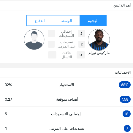
أهم اللاعبين
الهجوم
الوسط
الدفاع
إجمالي
2
التسديدات
تسديدات
2
على المرمى
ماركوس تورام
حالات
0
التسلل
الإحصائيات
68%
الاستحواذ
32%
1.58
أهداف متوقعة
0.27
18
إجمالي التسديدات
5
7
تسديدات على المرمى
1