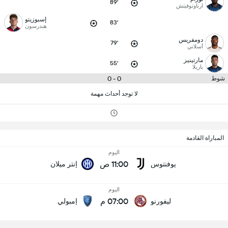
89'
ارناوتوفيتش
إسبوزيتو
83'
هندرسون
دومفريس
79'
أسلاني
مارتينيز
55'
باريلا
0 - 0
شوط
لا توجد أحداث مهمة
المباراة القادمة
اليوم
11:00 ص
يوفنتوس
إنتر ميلان
اليوم
07:00 م
ليفورنو
إمبولي