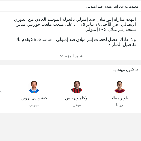
معلومات عن إنتر ميلان ضد إمبولي
انتهت مباراة
إنتر ميلان
ضد
إمبولي
بالجولة الموسم العادي من
الدوري
الإيطالي
، في الأحد، ١٩ يناير ٢٠٢٥، على ملعب ملعب جوزيبي مياتزا
بنتيجة إنتر ميلان 3 - 1 إمبولي.
وإذا فاتك أفضل لحظات إنتر ميلان ضد إمبولي ، 365Scores يقدم لك
تفاصيل المباراة.
شاهد المزيد
قد تكون مهتمًا بـ
د
باولو ديبالا
لوكا مودريتش
كيفين دي بروين
روما
ميلان
نابولي