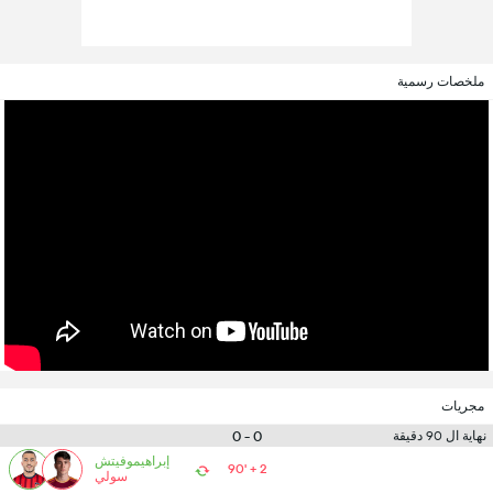
ملخصات رسمية
مجريات
0 - 0
نهاية ال 90 دقيقة
إبراهيموفيتش
90' + 2
سولي