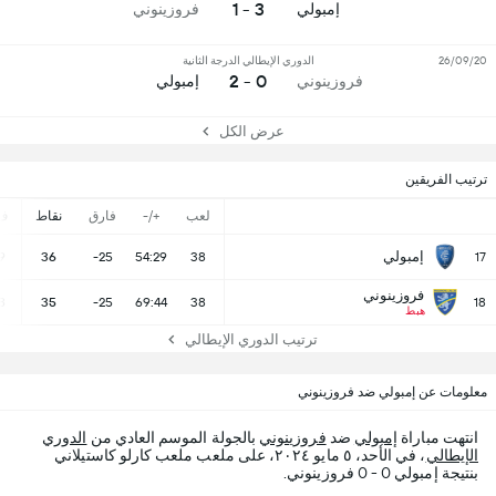
3 - 1
إمبولي
فروزينوني
26/09/20
الدوري الإيطالي الدرجة الثانية
0 - 2
فروزينوني
إمبولي
عرض الكل
ترتيب الفريقين
لعب
+/-
فارق
نقاط
ف
إمبولي
9
36
-25
54:29
38
17
فروزينوني
8
35
-25
69:44
38
18
هبط
ترتيب الدوري الإيطالي
معلومات عن إمبولي ضد فروزينوني
انتهت مباراة
إمبولي
ضد
فروزينوني
بالجولة الموسم العادي من
الدوري
الإيطالي
، في الأحد، ٥ مايو ٢٠٢٤، على ملعب ملعب كارلو كاستيلاني
بنتيجة إمبولي 0 - 0 فروزينوني.