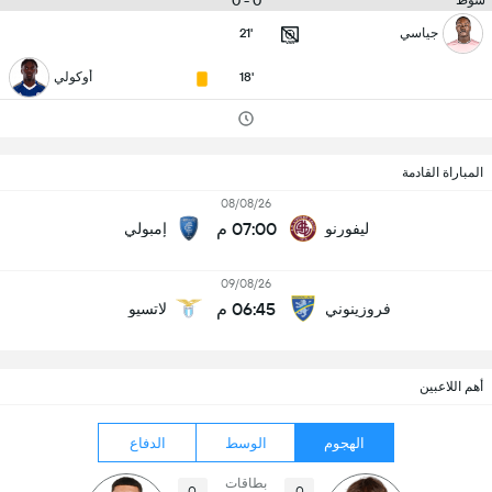
0 - 0
شوط
جياسي
21'
18'
أوكولي
المباراة القادمة
08/08/26
07:00 م
ليفورنو
إمبولي
09/08/26
06:45 م
فروزينوني
لاتسيو
أهم اللاعبين
الهجوم
الوسط
الدفاع
بطاقات
0
0