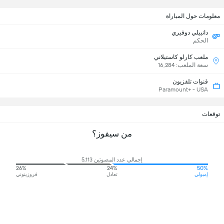
معلومات حول المباراة
دانييلي دوفيري
الحكم
ملعب كارلو كاستيلاني
سعة الملعب: 16,284
قنوات تلفزيون
Paramount+ - USA
توقعات
من سيفوز؟
إجمالي عدد المصوتين 5,113
26%
24%
50%
إمبولي
تعادل
فروزينوني