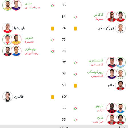
جيلي
85'
بيرشيانيني
كاكاس
84'
بيتزيلا
زوركوسكي
74'
بارنيشيا
شوني
73'
شديرة
بونيفازي
73'
رومانيولي
كانسيليري
71'
كامبياجي
زوركوسكي
71'
فادسيني
مالح
68'
60'
فاليري
كابوتو
55'
نيانج
مالح
55'
جراسي