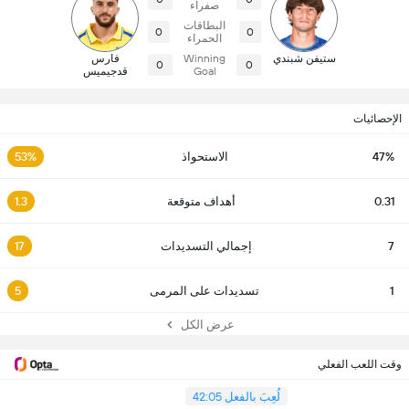
صفراء
البطاقات
0
0
الحمراء
ستيفن شبندي
Winning
فارس
0
0
Goal
قدجيميس
الإحصائيات
47%
الاستحواذ
53%
0.31
أهداف متوقعة
1.3
7
إجمالي التسديدات
17
1
تسديدات على المرمى
5
عرض الكل
وقت اللعب الفعلي
لُعِبَ بالفعل 42:05