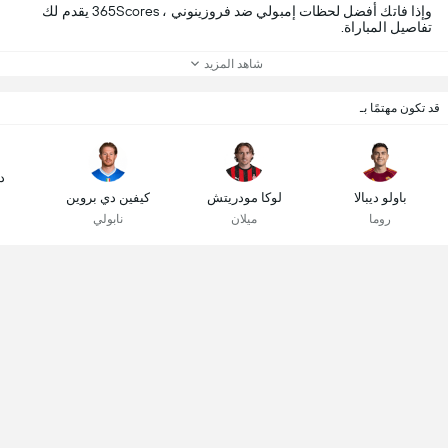
وإذا فاتك أفضل لحظات إمبولي ضد فروزينوني ، 365Scores يقدم لك
تفاصيل المباراة.
شاهد المزيد
قد تكون مهتمًا بـ
د
باولو ديبالا
لوكا مودريتش
كيفين دي بروين
روما
ميلان
نابولي