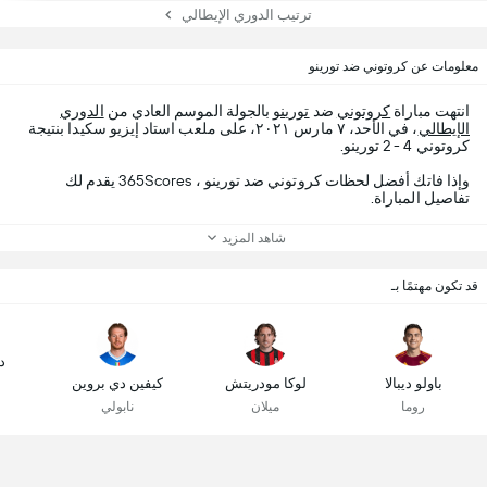
ترتيب الدوري الإيطالي
معلومات عن كروتوني ضد تورينو
انتهت مباراة
كروتوني
ضد
تورينو
بالجولة الموسم العادي من
الدوري
الإيطالي
، في الأحد، ٧ مارس ٢٠٢١، على ملعب استاد إيزيو سكيدا بنتيجة
كروتوني 4 - 2 تورينو.
وإذا فاتك أفضل لحظات كروتوني ضد تورينو ، 365Scores يقدم لك
تفاصيل المباراة.
شاهد المزيد
قد تكون مهتمًا بـ
د
باولو ديبالا
لوكا مودريتش
كيفين دي بروين
روما
ميلان
نابولي