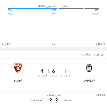
إجمالي عدد المصوتين 4,838
55%
28%
17%
كروتوني
تعادل
تورينو
السّابق
التالي
المواجهات المباشرة
4
6
1
انتصارات
تعادلات
انتصارات
كروتوني
تورينو
08/11/20
الدوري الإيطالي
0 - 0
تورينو
كروتوني