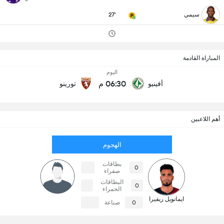
سيمي
27'
المباراة القادمة
اليوم
06:30 م
أفينيو
تورينو
أهم اللاعبين
الهجوم
بطاقات
0
صفراء
البطاقات
0
الحمراء
ايمانويل ريفيرا
0
صناعة