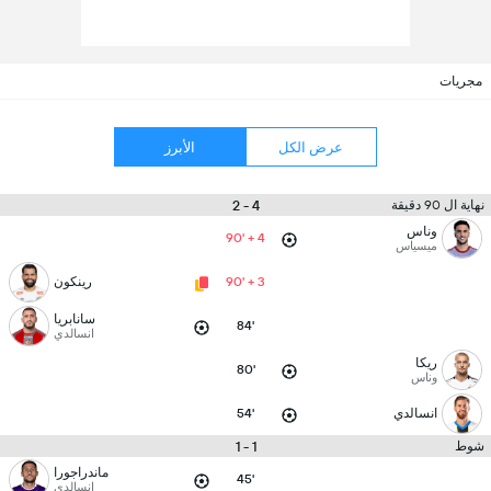
مجريات
عرض الكل
الأبرز
4 - 2
نهاية ال 90 دقيقة
وناس
90' + 4
ميسياس
90' + 3
رينكون
سانابريا
84'
انسالدي
ريكا
80'
وناس
انسالدي
54'
1 - 1
شوط
ماندراجورا
45'
انسالدي