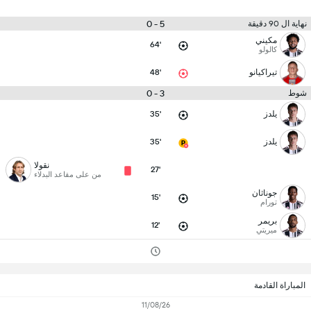
5 - 0
نهاية ال 90 دقيقة
مكيني
64'
كالولو
تيراكيانو
48'
3 - 0
شوط
يلدز
35'
يلدز
35'
نقولا
27'
من على مقاعد البدلاء
جوناثان
15'
تورام
بريمر
12'
ميريتي
المباراة القادمة
11/08/26