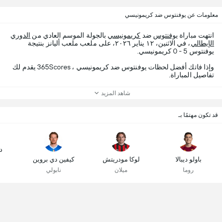
معلومات عن يوفنتوس ضد كريمونيسي
انتهت مباراة
يوفنتوس
ضد
كريمونيسي
بالجولة الموسم العادي من
الدوري
الإيطالي
، في الاثنين، ١٢ يناير ٢٠٢٦، على ملعب ملعب أليانز بنتيجة
يوفنتوس 5 - 0 كريمونيسي.
وإذا فاتك أفضل لحظات يوفنتوس ضد كريمونيسي ، 365Scores يقدم لك
تفاصيل المباراة.
شاهد المزيد
قد تكون مهتمًا بـ
د
باولو ديبالا
لوكا مودريتش
كيفين دي بروين
روما
ميلان
نابولي