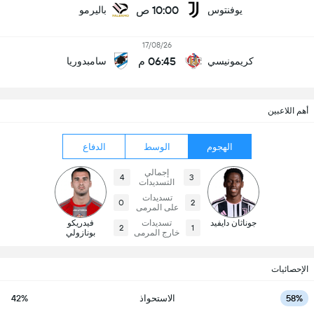
10:00 ص
يوفنتوس
باليرمو
17/08/26
06:45 م
كريمونيسي
سامبدوريا
أهم اللاعبين
الهجوم
الوسط
الدفاع
إجمالي
4
3
التسديدات
تسديدات
0
2
على المرمى
جوناثان دايفيد
تسديدات
فيدريكو
2
1
خارج المرمى
بونازولي
الإحصائيات
58%
الاستحواذ
42%