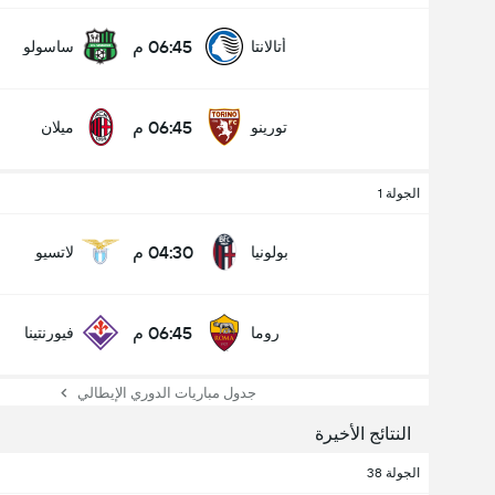
06:45 م
أتالانتا
ساسولو
06:45 م
تورينو
ميلان
الجولة 1
04:30 م
بولونيا
لاتسيو
06:45 م
روما
فيورنتينا
جدول مباريات الدوري الإيطالي
النتائج الأخيرة
الجولة 38