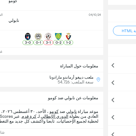
كومو
04/10/24
ال
نابولي
HT
3
-
0
0
-
1
3
-
1
0
-
2
1
-
2
عرض
معلومات حول المباراة
ملعب دييغو أرماندو مارادونا
سعة الملعب: 54,726
معلومات عن نابولي ضد كومو
موعد مباراة
نابولي
ضد
كومو
، 
العادي من بطولة
الدوري الإيطالي
لـ
كرة قدم
لحظية لجميع الإحصائيات. تابعنا واكتشف كل جديد مع التغطي
شاه