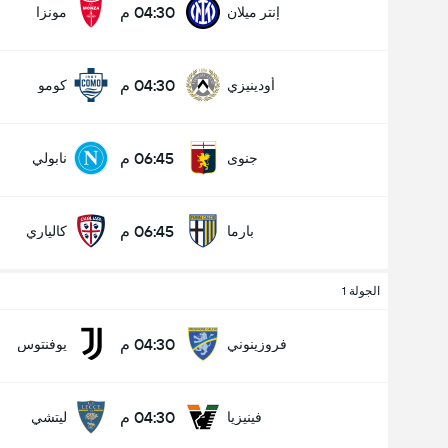
04:30 م
إنتر ميلان
مونزا
04:30 م
أودينيزي
كومو
عدد الاهداف (2.5)
06:45 م
جنوى
نابولي
أقل
أكثر
06:45 م
بارما
كالياري
الجولة 1
04:30 م
فروزينوني
يوفنتوس
04:30 م
فينيزيا
ليتشي