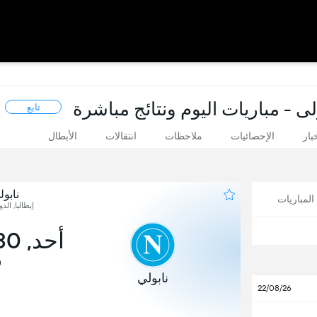
لى - مباريات اليوم ونتائج مباشرة
تابع
بار
الإحصائيات
ملاحظات
انتقالات
الأبطال
نابو
لمباريات
إيطاليا, الد
أحد, 30 أغسطس
0
نابولي
22/08/26