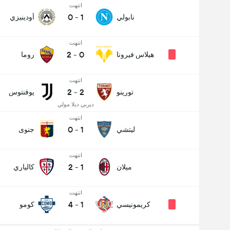
انتهت
0
-
1
نابولي
أودينيزي
انتهت
2
-
0
هيلاس فيرونا
روما
انتهت
2
-
2
تورينو
يوفنتوس
ديربي ديلا مولي
انتهت
0
-
1
ليتشي
جنوى
انتهت
2
-
1
ميلان
كالياري
انتهت
4
-
1
كريمونيسي
كومو