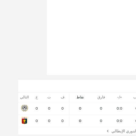
ب
+/-
فارق
نقاط
ف
ت
خ
التالي
0
0
0
0
0
0:0
0
0
0
0
0
0:0
وري الإيطالي