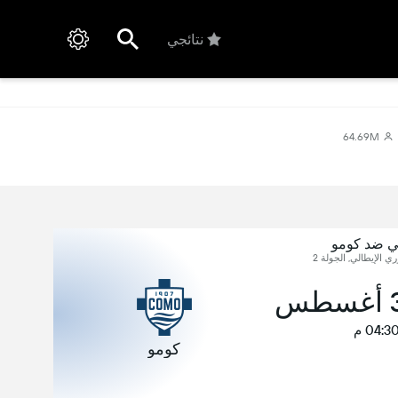
نتائجي
64.69M
لي ضد كومو
وري الإيطالي, الجولة 2
04:3 م
كومو