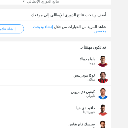
نتائج الدوري الإيطالي
أضف ويدجت نتائج الدوري الإيطالي إلى موقعك
شاهد المزيد من الخيارات من خلال
إنشاء وديجت
إنشاء علامة ML
مخصص
قد تكون مهتمًا بـ
باولو ديبالا
روما
لوكا مودريتش
ميلان
كيفين دي بروين
نابولي
دافيد دي خيا
فيورنتينا
سيسك فابريغاس