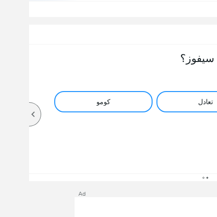
سيفوز؟
تعادل
كومو
Ad