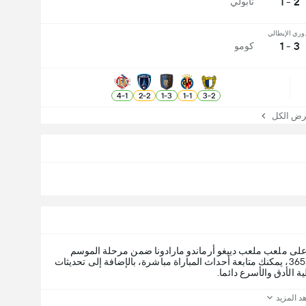
2 - 1
نابولي
دوري الإيطالي
3 - 1
كومو
4
-
1
2
-
2
1
-
3
1
-
1
3
-
2
 الكل
الأحد، ٣٠ أغسطس ٢٠٢٦، على ملعب ملعب دييغو أرماندو مارادونا ضمن مرحلة الموسم
. عبر 365Scores، يمكنك متابعة أحداث المباراة مباشرة، بالإضافة إلى تحديثات
ة الأدق والأسرع دائما.
د المزيد