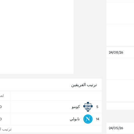
24/08/26
ترتيب الفريقين
لع
كومو
0
5
نابولي
0
14
24/05/26
ترتيب الد