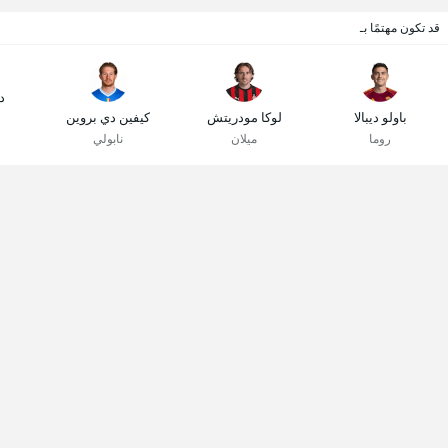
قد تكون مهتمًا بـ
د
باولو ديبالا
لوكا مودريتش
كيفين دي بروين
روما
ميلان
نابولي