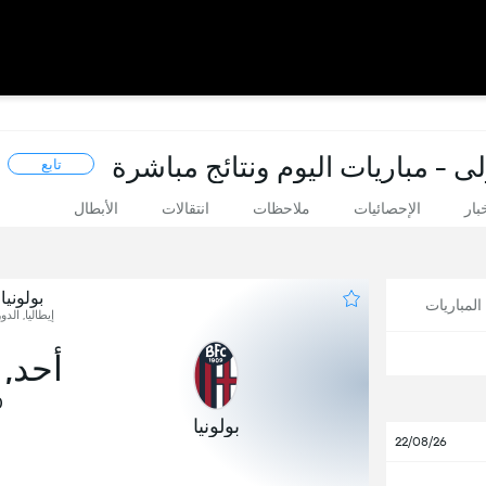
لى - مباريات اليوم ونتائج مباشرة
تابع
بار
الإحصائيات
ملاحظات
انتقالات
الأبطال
بولوني
لمباريات
إيطاليا, الدو
أحد, 03 يناير
0
بولونيا
22/08/26