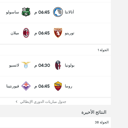
06:45 م
أتالانتا
ساسولو
06:45 م
تورينو
ميلان
الجولة 1
04:30 م
بولونيا
لاتسيو
06:45 م
روما
فيورنتينا
جدول مباريات الدوري الإيطالي
النتائج الأخيرة
الجولة 38