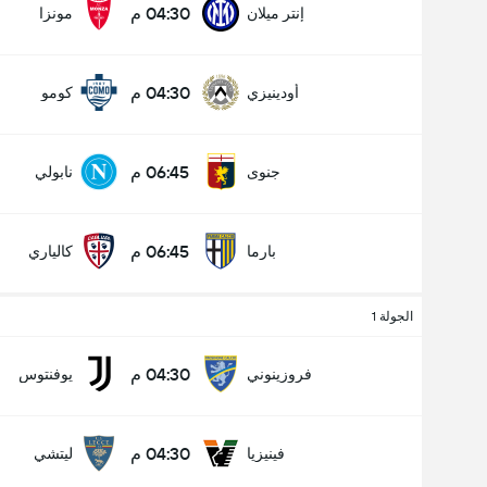
04:30 م
إنتر ميلان
مونزا
04:30 م
أودينيزي
كومو
عدد الاهداف (2.5)
06:45 م
جنوى
نابولي
أقل
أكثر
06:45 م
بارما
كالياري
الجولة 1
04:30 م
فروزينوني
يوفنتوس
04:30 م
فينيزيا
ليتشي