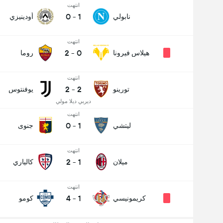
انتهت
0
-
1
نابولي
أودينيزي
انتهت
2
-
0
هيلاس فيرونا
روما
انتهت
2
-
2
تورينو
يوفنتوس
ديربي ديلا مولي
انتهت
0
-
1
ليتشي
جنوى
انتهت
2
-
1
ميلان
كالياري
انتهت
4
-
1
كريمونيسي
كومو