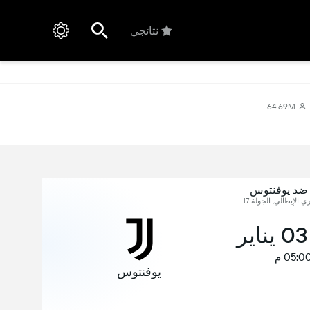
نتائجي
64.69M
ا ضد يوفنتوس
ري الإيطالي, الجولة 17
05:0 م
يوفنتوس