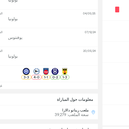
بولونيا
04/05/25
ال
بولونيا
07/12/24
ال
يوفنتوس
20/05/24
ال
بولونيا
3
-
3
4
-
0
1
-
1
0
-
2
1
-
3
عرض
معلومات حول المباراة
ملعب ريناتو دالارا
سعة الملعب: 39,279