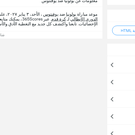
معلومات عن بولونيا ضد يوفنتوس
موعد مباراة
بولونيا
ضد
يوفنتوس
، الأحد، ٣ يناير ٢٠٢٧، على ملعب ملعب ريناتو دالارا ضمن مرحلة الموسم العادي من بطولة
الدوري الإيطالي
لـ
كرة قدم
. عبر 365Scores
الإحصائيات. تابعنا واكتشف كل جديد مع التغطية الأدق والأس
HT
شاه