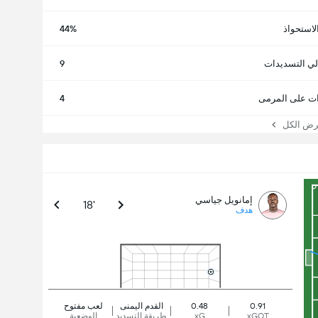
لاستحواذ
44%
لي التسديدات
9
ت على المرمى
4
 الكل
إمانويل جياسي
18'
هدف
0.91
0.48
القدم اليمنى
لعب مفتوح
xGOT
xG
طريقة التسديد
الوضعية