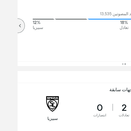
مصوتين 13,535
12%
18%
تعادل
سبيزيا
هات سابقة
0
2
تعادلات
انتصارات
سبيزيا