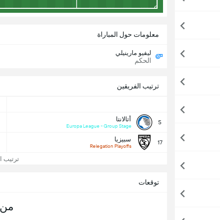
معلومات حول المباراة
ليفيو مارينيلي
الحكم
ترتيب الفريقين
أتالانتا
5
Europa League - Group Stage
سبيزيا
17
Relegation Playoffs
ترتيب الد
توقعات
من 