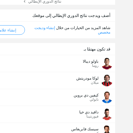
نتائج الدوري الإيطالي
أضف ويدجت نتائج الدوري الإيطالي إلى موقعك
شاهد المزيد من الخيارات من خلال
إنشاء وديجت
إنشاء علامة ML
مخصص
قد تكون مهتمًا بـ
باولو ديبالا
روما
لوكا مودريتش
ميلان
كيفين دي بروين
نابولي
دافيد دي خيا
فيورنتينا
سيسك فابريغاس