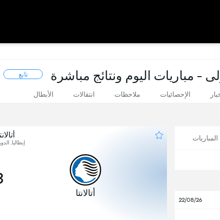
لى - مباريات اليوم ونتائج مباشرة
تابع
بار
الإحصائيات
ملاحظات
انتقالات
الأبطال
أتالا
لمباريات
إيطاليا, الدو
3
أتالانتا
22/08/26