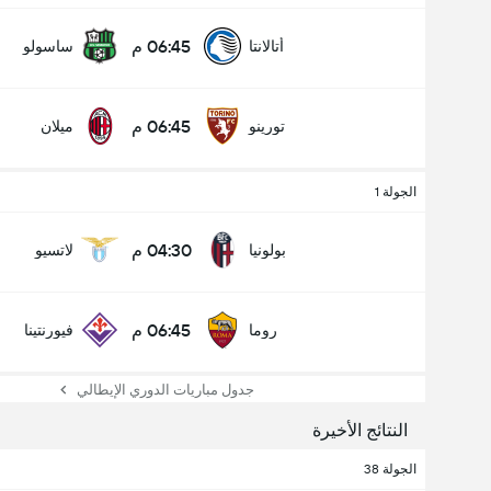
06:45 م
أتالانتا
ساسولو
06:45 م
تورينو
ميلان
الجولة 1
04:30 م
بولونيا
لاتسيو
06:45 م
روما
فيورنتينا
جدول مباريات الدوري الإيطالي
النتائج الأخيرة
الجولة 38