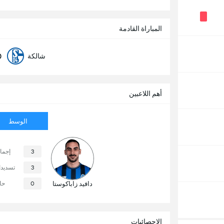
المباراة القادمة
0
شالكة
أهم اللاعبين
الوسط
3
إجما
3
تسديد
دافيد زاباكوستا
0
حا
الإحصائيات