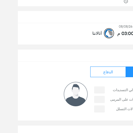
08/08/26
03:0 م
أتالانتا
الدفاع
لي التسديدات
ات على المرمى
لات التسلل