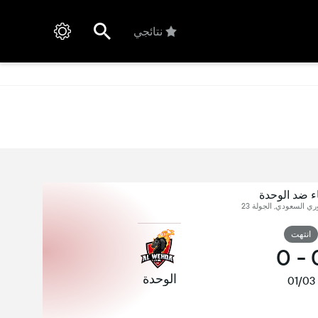
نتائجي
ء ضد الوحدة
ري السعودي, الجولة 23
انتهت
0
-
الوحدة
01/03