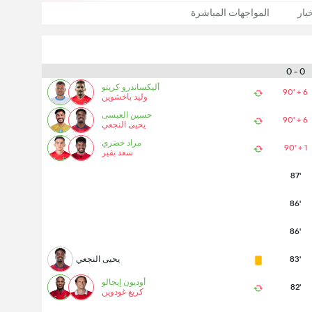
بار
المواجهات المباشرة
0 - 0
أليكساندرو كريتو
90' + 6
وليد باخشوين
حسين العيسى
90' + 6
يحيى النجعي
مراد خضري
90' + 1
سعد بقير
87'
86'
86'
83'
يحيى النجعي
أوديون إيجالو
82'
كريغ غودوين