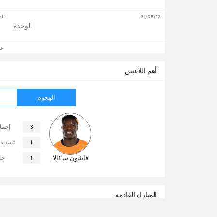
31/05/23
الد
الوحدة
عرض
أهم اللاعبين
الهجوم
3
إجما
1
تسديد
فاشون ساكالا
1
حا
المباراة القادمة