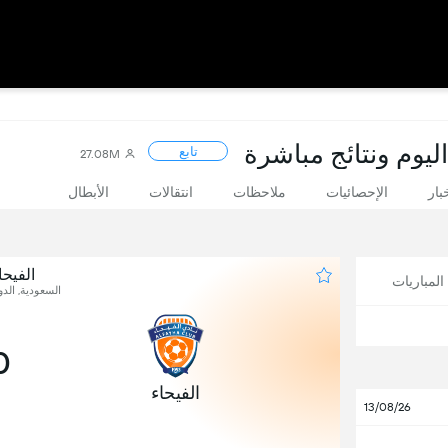
ليوم ونتائج مباشرة
تابع
27.08M
بار
الإحصائيات
ملاحظات
انتقالات
الأبطال
الفيحا
لمباريات
السعودية, الدو
0
الفيحاء
13/08/26