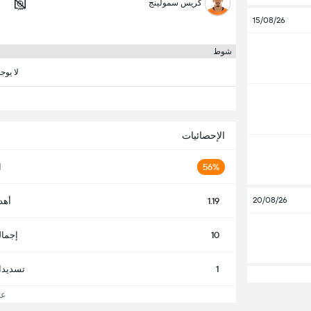
كريس سمولينج
15/08/26
شوط
لا يوج
الإحصائيات
56%
ا
20/08/26
1.19
أهد
10
إجمال
1
تسديدا
عرض