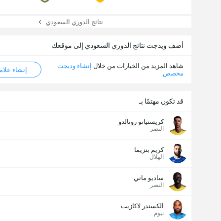
نتائج الدوري السعودي
أضف ويدجت نتائج الدوري السعودي إلى موقعك
شاهد المزيد من الخيارات من خلال
إنشاء وديجت
إنشاء علامة ML
مخصص
قد تكون مهتمًا بـ
كريستيانو رونالدو
النصر
كريم بنزيما
الهلال
ساديو ماني
النصر
الكسندر لاكازيت
عدد الاهداف (2.5)
نيوم