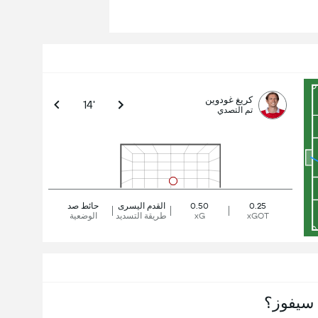
كريغ غودوين
14'
تم التصدي
0.25
0.50
القدم اليسرى
حائط صد
xGOT
xG
طريقة التسديد
الوضعية
سيفوز؟