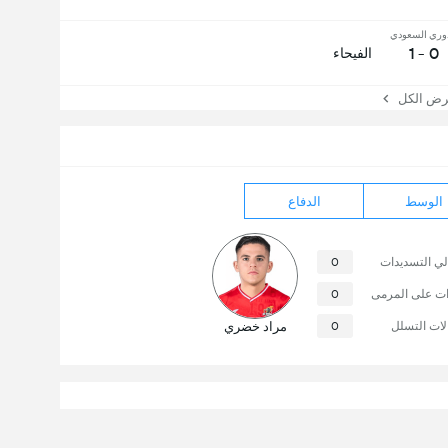
وري السعودي
0 - 1
الفيحاء
 الكل
الوسط
الدفاع
لي التسديدات
0
ات على المرمى
0
لات التسلل
0
مراد خضري
14/08/26