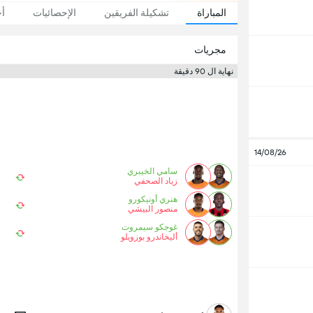
المباراة
تشكيلة الفريقين
الإحصائيات
أخ
مجريات
نهاية ال 90 دقيقة
14/08/26
سامي الخيبري
زياد الصحفي
هنري أونيكورو
منصور البيشي
غوجكو سيمروت
أليخاندرو بوزويلو