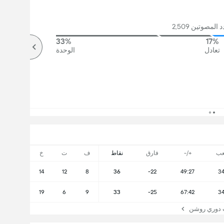
لمصوتين 2,509
33%
17%
تعادل
الوحدة
عب
+/-
فارق
نقاط
ف
ت
خ
14
12
8
36
-22
49:27
3
19
6
9
33
-25
67:42
3
دوري روشن