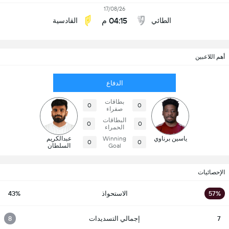
17/08/26
04:15 م
الطائي
القادسية
أهم اللاعبين
الدفاع
بطاقات
0
0
صفراء
البطاقات
0
0
الحمراء
ياسين برناوي
Winning
عبدالكريم
0
0
Goal
السلطان
الإحصائيات
57%
الاستحواذ
43%
7
إجمالي التسديدات
8