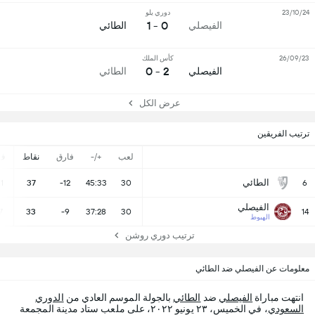
23/10/24
دوري يلو
0 - 1
الفيصلي
الطائي
26/09/23
كأس الملك
2 - 0
الفيصلي
الطائي
عرض الكل
ترتيب الفريقين
لعب
+/-
فارق
نقاط
ف
الطائي
11
37
-12
45:33
30
6
الفيصلي
7
33
-9
37:28
30
14
الهبوط
ترتيب دوري روشن
معلومات عن الفيصلي ضد الطائي
انتهت مباراة
الفيصلي
ضد
الطائي
بالجولة الموسم العادي من
الدوري
السعودي
، في الخميس، ٢٣ يونيو ٢٠٢٢، على ملعب ستاد مدينة المجمعة