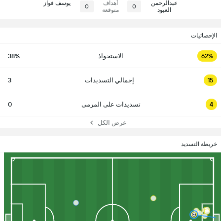
عبدالرحمن
أهداف
يوسف فواز
0
0
العبود
متوقعة
الإحصائيات
62%
الاستحواذ
38%
15
إجمالي التسديدات
3
4
تسديدات على المرمى
0
عرض الكل
خريطة التسديد