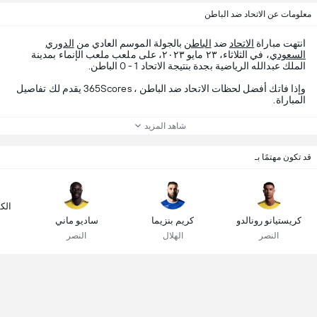
معلومات عن الاتحاد ضد الباطن
انتهت مباراة
الاتحاد
ضد
الباطن
بالجولة الموسم العادي من
الدوري
السعودي
، في الثلاثاء، ٢٣ مايو ٢٠٢٣، على ملعب ملعب الإنماء بمدينة
الملك عبدالله الرياضية بجدة بنتيجة الاتحاد 1 - 0 الباطن.
وإذا فاتك أفضل لحظات الاتحاد ضد الباطن ، 365Scores يقدم لك تفاصيل
المباراة.
شاهد المزيد
قد تكون مهتمًا بـ
الك
كريستيانو رونالدو
كريم بنزيما
ساديو ماني
النصر
الهلال
النصر