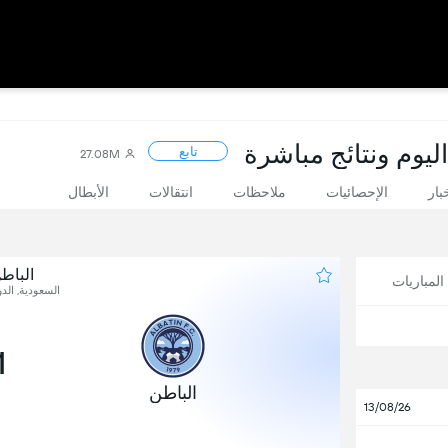
ليوم ونتائج مباشرة
تابع
27.08M
بار
الإحصائيات
ملاحظات
انتقالات
الأبطال
الباط
لمباريات
السعودية, الدو
1
الباطن
13/08/26