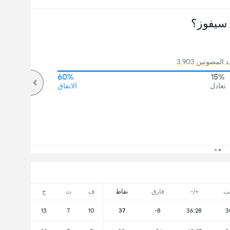
سيفوز؟
لمصوتين 3,903
60%
15%
تعادل
الاتفاق
ب
+/-
فارق
نقاط
ف
ت
خ
13
7
10
37
-8
36:28
3