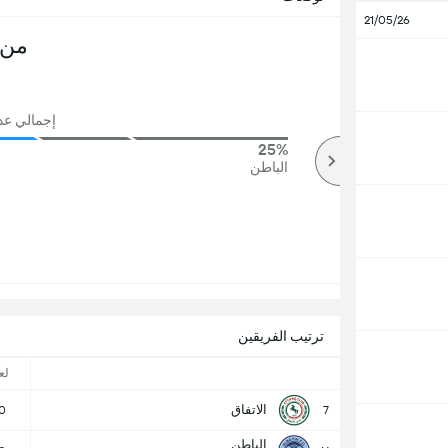
21/05/26
من 
إجمالي عدد ا
25%
72%
أكثر
الباطن
ترتيب الفريقين
لع
الاتفاق
0
7
الباطن