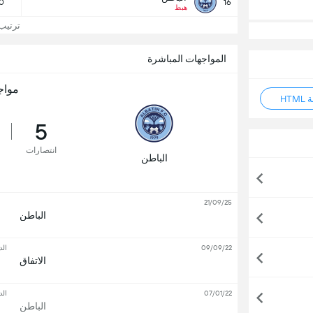
0
16
هبط
ترتيب 
المواجهات المباشرة
مواج
HT
5
انتصارات
الباطن
21/09/25
الباطن
09/09/22
الد
الاتفاق
07/01/22
الد
الباطن