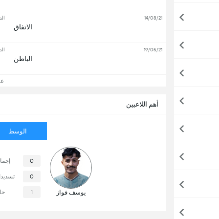
14/08/21
الد
الاتفاق
19/05/21
الد
الباطن
عرض
أهم اللاعبين
الوسط
0
إجما
0
تسديد
يوسف فواز
1
حا