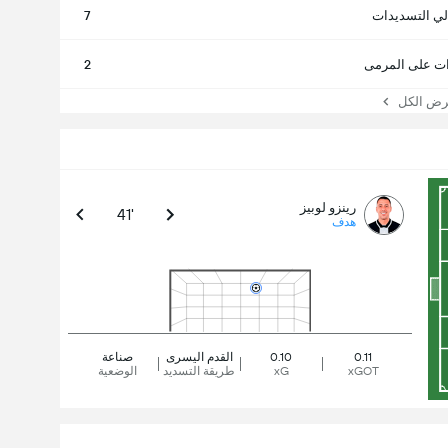
لي التسديدات
7
ت على المرمى
2
 الكل
رينزو لوبيز
41'
هدف
0.11
0.10
القدم اليسرى
صناعة
xGOT
xG
طريقة التسديد
الوضعية