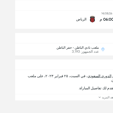
14/08/26
06:0 م
الرياض
ملعب نادي الباطن - حفر الباطن
عدد الجمهور: 3,193
الدوري السعودي
، في السبت، ٢٥ فبراير ٢٠٢٣، على ملعب
د المزيد