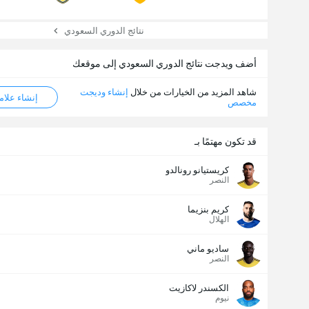
نتائج الدوري السعودي
أضف ويدجت نتائج الدوري السعودي إلى موقعك
شاهد المزيد من الخيارات من خلال
إنشاء وديجت
إنشاء علامة ML
مخصص
قد تكون مهتمًا بـ
كريستيانو رونالدو
النصر
كريم بنزيما
الهلال
ساديو ماني
النصر
الكسندر لاكازيت
نيوم