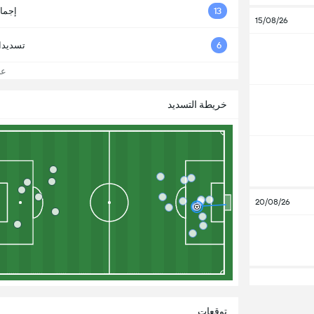
13
إجما
15/08/26
6
تسديدا
عرض
خريطة التسديد
20/08/26
توقعات