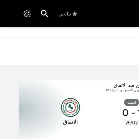
نتائجي
ن ضد الاتفاق
ري السعودي, الجولة 18
انتهت
0
-
الاتفاق
25/02