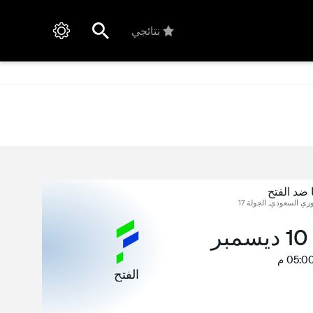
نتائجي
ا ضد الفتح
ري السعودي, الجولة 17
ر
05:0 م
الفتح