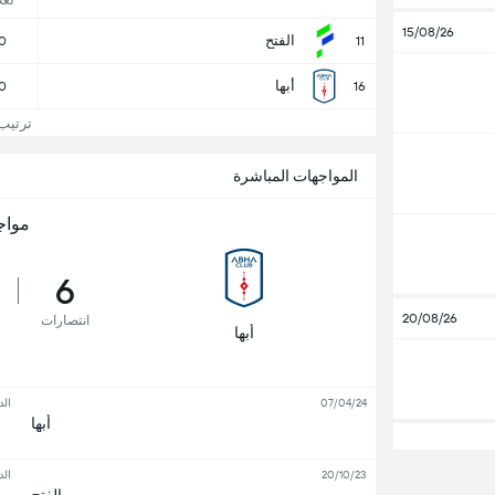
لع
15/08/26
الفتح
0
11
أبها
0
16
ترتيب 
المواجهات المباشرة
مواج
6
20/08/26
انتصارات
أبها
07/04/24
الد
أبها
20/10/23
الد