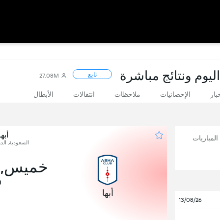
ليوم ونتائج مباشرة
تابع
27.08M
بار
الإحصائيات
ملاحظات
انتقالات
الأبطال
أبه
لمباريات
السعودية, الدو
خميس, 10 ديسمب
0
أبها
13/08/26