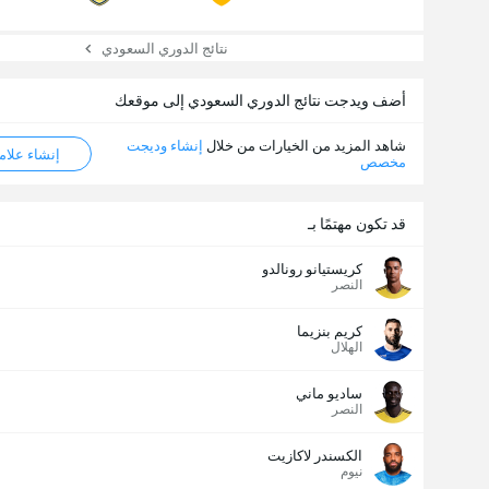
نتائج الدوري السعودي
أضف ويدجت نتائج الدوري السعودي إلى موقعك
شاهد المزيد من الخيارات من خلال
إنشاء وديجت
إنشاء علامة ML
مخصص
قد تكون مهتمًا بـ
كريستيانو رونالدو
النصر
كريم بنزيما
الهلال
ساديو ماني
النصر
الكسندر لاكازيت
نيوم