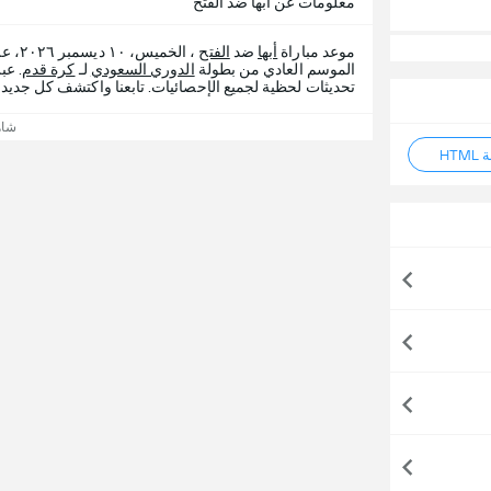
معلومات عن أبها ضد الفتح
موعد مباراة
أبها
ضد
الفتح
، ال
الموسم العادي من بطولة
الدوري السعودي
لـ
كرة قدم
تحديثات لحظية لجميع الإحصائيات. تابعنا واكتشف كل جديد م
شاه
HT