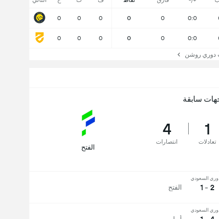
ب
+/-
فارق
نقاط
ف
ت
خ
التالي
0
0
0
0
0
0:0
0
0
0
0
0
0:0
دوري روشن
هات سابقة
4
1
تعادلات
انتصارات
الفتح
وري السعودي
2 - 1
الفتح
وري السعودي