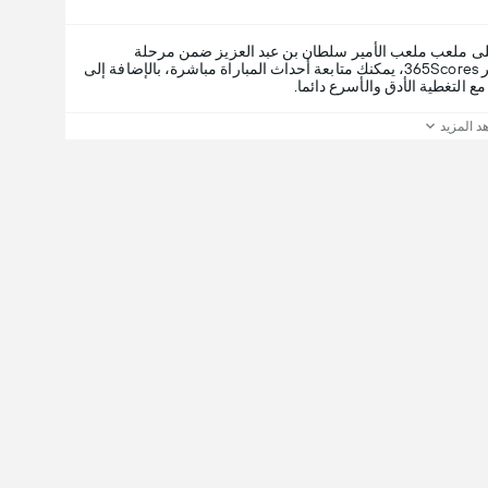
خميس، ١٠ ديسمبر ٢٠٢٦، على ملعب ملعب الأمير سلطان بن عبد العزيز ضمن مرحلة
. عبر 365Scores، يمكنك متابعة أحداث المباراة مباشرة، بالإضافة إلى
ع التغطية الأدق والأسرع دائما.
د المزيد