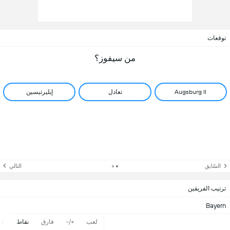
توقعات
من سيفوز؟
Augsburg II
تعادل
إيليرتيسين
السّابق
التالي
ترتيب الفريقين
Bayern
لعب
+/-
فارق
نقاط
ف