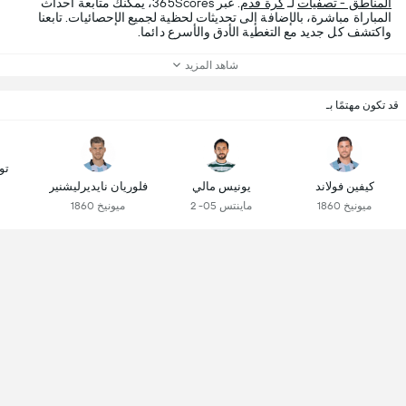
المناطق - تصفيات
لـ
كرة قدم
. عبر 365Scores، يمكنك متابعة أحداث
المباراة مباشرة، بالإضافة إلى تحديثات لحظية لجميع الإحصائيات. تابعنا
واكتشف كل جديد مع التغطية الأدق والأسرع دائما.
شاهد المزيد
قد تكون مهتمًا بـ
تو
كيفين فولاند
يونيس مالي
فلوريان نايديرليشنير
ميونيخ 1860
ماينتس 05- 2
ميونيخ 1860