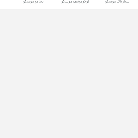
سبارتاك موسكو
لوكوموتيف موسكو
دينامو موسكو