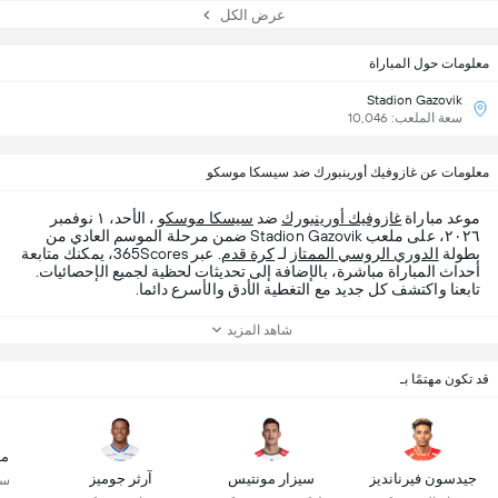
عرض الكل
معلومات حول المباراة
Stadion Gazovik
سعة الملعب: 10,046
معلومات عن غازوفيك أورينبورك ضد سيسكا موسكو
موعد مباراة
غازوفيك أورينبورك
ضد
سيسكا موسكو
، الأحد، ١ نوفمبر
٢٠٢٦، على ملعب Stadion Gazovik ضمن مرحلة الموسم العادي من
بطولة
الدوري الروسي الممتاز
لـ
كرة قدم
. عبر 365Scores، يمكنك متابعة
أحداث المباراة مباشرة، بالإضافة إلى تحديثات لحظية لجميع الإحصائيات.
تابعنا واكتشف كل جديد مع التغطية الأدق والأسرع دائما.
شاهد المزيد
قد تكون مهتمًا بـ
ما
جيدسون فيرنانديز
سيزار مونتيس
آرثر جوميز
سي