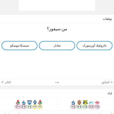
توقعات
من سيفوز؟
غازوفيك أورينبورك
تعادل
سيسكا موسكو
السّابق
التالي
اداء
0
-
1
2
-
5
1
-
2
1
-
1
1
-
1
1
-
2
0
-
2
1
-
2
3
-
0
1
-
5