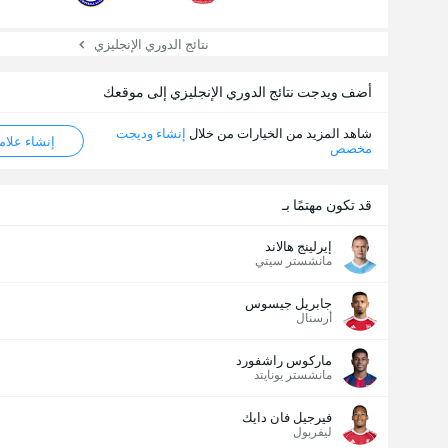
عدد الاهداف (2.5)
نتائج الدوري الإنجليزي
أضف ويدجت نتائج الدوري الإنجليزي إلى موقعك
شاهد المزيد من الخيارات من خلال
إنشاء وديجت
إنشاء علامة ML
مخصص
قد تكون مهتمًا بـ
إيرلينج هالاند
مانشستر سيتي
جابريل جيسوس
أرسنال
ماركوس راشفورد
مانشستر يونايتد
فيرجيل فان دايك
ليفربول