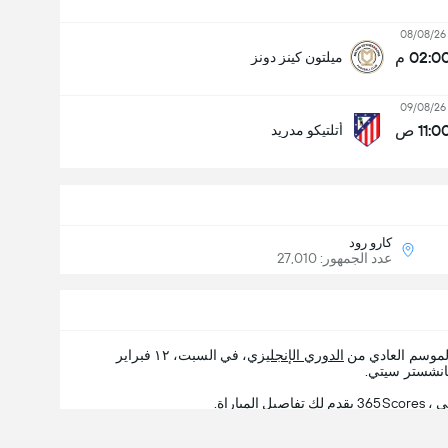
08/08/26
02:0 م
ميلتون كينز دونز
09/08/26
11:0 ص
أتلتيكو مدريد
كارو رود
عدد الجمهور: 27,010
الموسم العادي من
الدوري الإنجليزي
، في السبت، ١٢ فبراير
اراة.
د المزيد