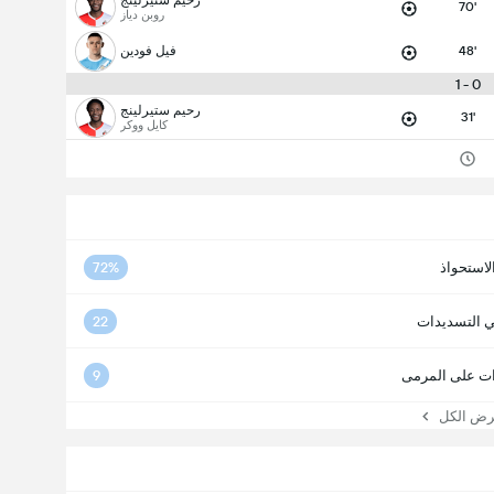
70'
روبن دياز
48'
فيل فودين
0 - 1
رحيم ستيرلينج
31'
كايل ووكر
لاستحواذ
72%
ي التسديدات
22
ت على المرمى
9
 الكل