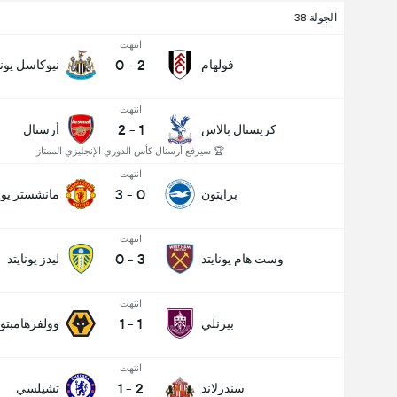
الجولة 38
انتهت
0
-
2
فولهام
نيوكاسل يونا
انتهت
2
-
1
كريستال بالاس
أرسنال
🏆 سيرفع أرسنال كأس الدوري الإنجليزي الممتاز
انتهت
3
-
0
برايتون
مانشستر يونا
انتهت
0
-
3
وست هام يونايتد
ليدز يونايتد
انتهت
1
-
1
بيرنلي
وولفرهامبتو
انتهت
1
-
2
سندرلاند
تشيلسي