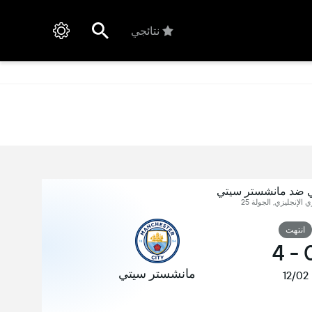
نتائجي
 ضد مانشستر سيتي
ي الإنجليزي, الجولة 25
انتهت
4
-
مانشستر سيتي
12/02