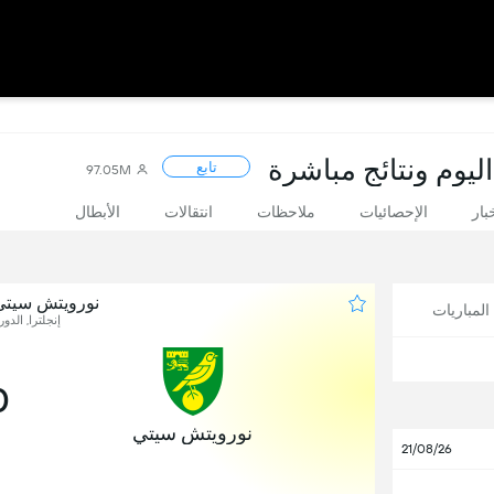
اليوم ونتائج مباشرة
تابع
97.05M
بار
الإحصائيات
ملاحظات
انتقالات
الأبطال
نورويتش سيتي
لمباريات
إنجلترا, الدور
0
نورويتش سيتي
21/08/26