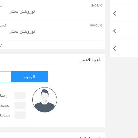
12/03/16
الد
نورويتش سيتي
09/01/16
كاس ا
نورويتش سيتي
عرض
أهم اللاعبين
الهجوم
إجما
تسديد
تسديدا