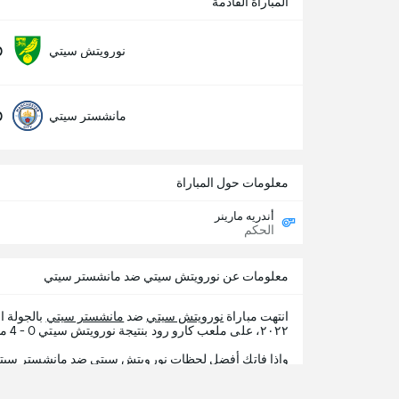
المباراة القادمة
0
نورويتش سيتي
0
مانشستر سيتي
معلومات حول المباراة
أندريه مارينر
الحكم
معلومات عن نورويتش سيتي ضد مانشستر سيتي
انتهت مباراة
نورويتش سيتي
ضد
مانشستر سيتي
بالجولة 
٢٠٢٢، على ملعب كارو رود بنتيجة نورويتش سيتي 0 - 4 مانشستر سيتي.
وإذا فاتك أفضل لحظات نورويتش سيتي ضد مانشستر سيتي ، 365Scores يقدم لك تفاصيل المب
شاه