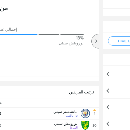
من 
إجمالي عدد ال
13%
87%
HT
أكثر
نورويتش سيتي
ترتيب الفريقين
لع
مانشستر سيتي
8
1
فاز باللقب
نورويتش سيتي
8
20
الهبوط