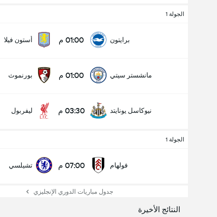
الجولة 1
01:00 م
برايتون
أستون فيلا
01:00 م
مانشستر سيتي
بورنموث
03:30 م
نيوكاسل يونايتد
ليفربول
الجولة 1
07:00 م
فولهام
تشيلسي
جدول مباريات الدوري الإنجليزي
النتائج الأخيرة