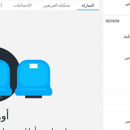
تي
المباراة
تشكيلة الفريقين
الإحصائيات
أخ
22/08/26
يتد
اس
أو
بر