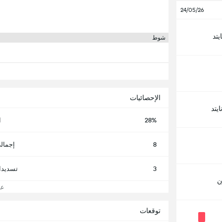
24/05/26
يتد
شوط
الإحصائيات
يتد
28%
ا
8
إجمال
3
تسديدا
ن
عرض
توقعات