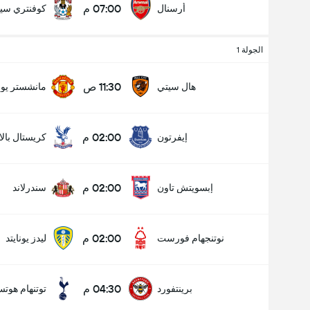
07:00 م
أرسنال
كوفنتري سي
الجولة 1
11:30 ص
هال سيتي
مانشستر يونا
02:00 م
إيفرتون
كريستال بال
02:00 م
إبسويتش تاون
سندرلاند
02:00 م
نوتنجهام فورست
ليدز يونايتد
04:30 م
برينتفورد
توتنهام هوتس