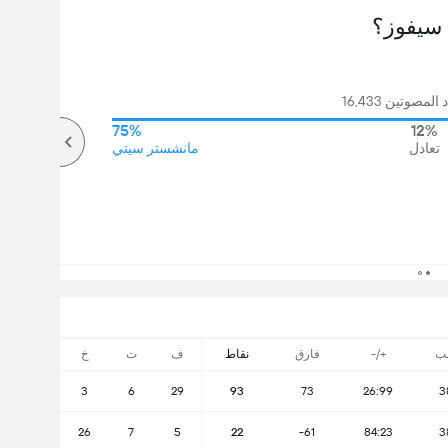
سيفوز؟
مصوتين 16,433
75%
12%
تعادل
مانشستر سيتي
ب
+/-
فارق
نقاط
ف
ت
خ
3
6
29
93
73
26:99
3
26
7
5
22
-61
84:23
3