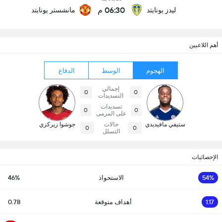
06:30 م
ليدز يونايتد
مانشستر يونايتد
أهم اللاعبين
الهجوم
الوسط
الدفاع
إجمالي
0
0
التسديدات
تسديدات
0
0
على المرمى
ستيفي مافيديدي
حالات
جوشوا زيركزي
0
0
التسلل
الإحصائيات
54%
الاستحواذ
46%
1.17
أهداف متوقعة
0.78