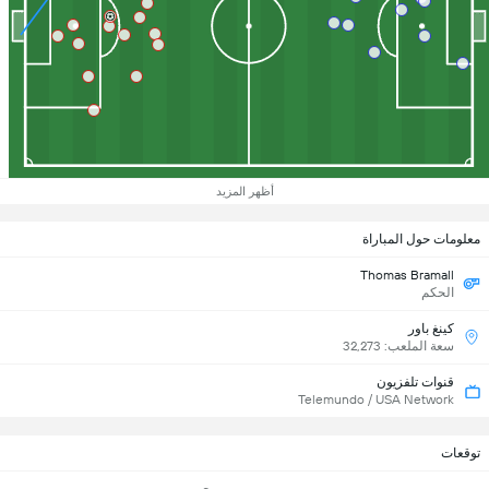
أظهر المزيد
معلومات حول المباراة
Thomas Bramall
الحكم
كينغ باور
سعة الملعب: 32,273
قنوات تلفزيون
Telemundo / USA Network
توقعات