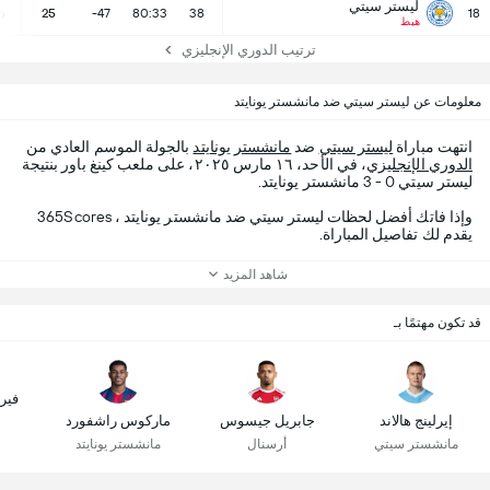
ليستر سيتي
6
25
-47
80:33
38
18
هبط
ترتيب الدوري الإنجليزي
معلومات عن ليستر سيتي ضد مانشستر يونايتد
انتهت مباراة
ليستر سيتي
ضد
مانشستر يونايتد
بالجولة الموسم العادي من
الدوري الإنجليزي
، في الأحد، ١٦ مارس ٢٠٢٥، على ملعب كينغ باور بنتيجة
ليستر سيتي 0 - 3 مانشستر يونايتد.
وإذا فاتك أفضل لحظات ليستر سيتي ضد مانشستر يونايتد ، 365Scores
يقدم لك تفاصيل المباراة.
شاهد المزيد
قد تكون مهتمًا بـ
فير
إيرلينج هالاند
جابريل جيسوس
ماركوس راشفورد
مانشستر سيتي
أرسنال
مانشستر يونايتد