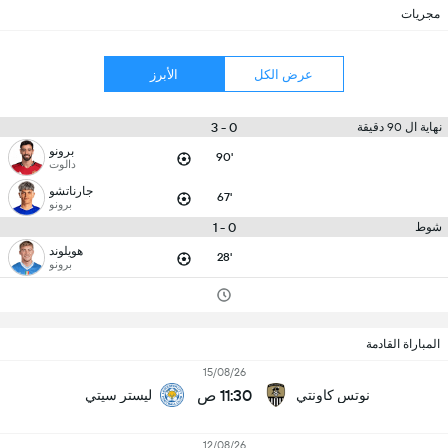
مجريات
عرض الكل
الأبرز
0 - 3
نهاية ال 90 دقيقة
برونو
90'
دالوت
جارناتشو
67'
برونو
0 - 1
شوط
هويلوند
28'
برونو
المباراة القادمة
15/08/26
11:30 ص
نوتس كاونتي
ليستر سيتي
12/08/26