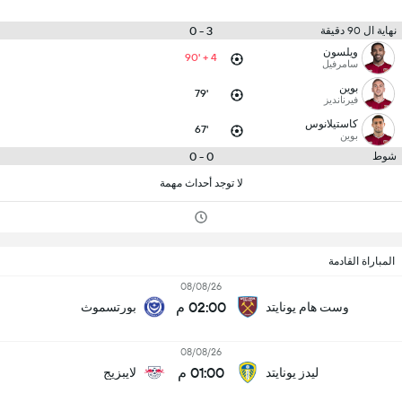
3 - 0
نهاية ال 90 دقيقة
ويلسون
90' + 4
سامرفيل
بوين
79'
فيرنانديز
كاستيلانوس
67'
بوين
0 - 0
شوط
لا توجد أحداث مهمة
المباراة القادمة
08/08/26
02:00 م
وست هام يونايتد
بورتسموث
08/08/26
01:00 م
ليدز يونايتد
لايبزيج