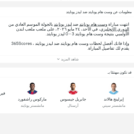
معلومات عن وست هام يونايتد ضد ليدز يونايتد
انتهت مباراة
وست هام يونايتد
ضد
ليدز يونايتد
بالجولة الموسم العادي من
الدوري الإنجليزي
، في الأحد، ٢٤ مايو ٢٠٢٦، على ملعب ملعب لندن
الأولمبي بنتيجة وست هام يونايتد 3 - 0 ليدز يونايتد.
وإذا فاتك أفضل لحظات وست هام يونايتد ضد ليدز يونايتد ، 365Scores
يقدم لك تفاصيل المباراة.
شاهد المزيد
قد تكون مهتمًا بـ
فير
إيرلينج هالاند
جابريل جيسوس
ماركوس راشفورد
مانشستر سيتي
أرسنال
مانشستر يونايتد