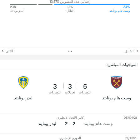
إجمالي عدد المصوتين 13,570
23%
13%
64%
وست هام يونايتد
تعادل
ليدز يونايتد
السّابق
التالي
المواجهات المباشرة
3
3
5
انتصارات
تعادلات
انتصارات
وست هام يونايتد
ليدز يونايتد
05/04/26
كاس الاتحاد الإنجليزي
2 - 2
وست هام يونايتد
ليدز يونايتد
24/10/25
الدوري الإنجليزي