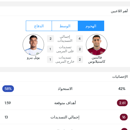
أهم اللاعبين
الهجوم
الوسط
الدفاع
إجمالي
2
4
التسديدات
تسديدات
1
2
على المرمى
فالنتين
تسديدات
يويل بيرو
1
2
كاستيلانوس
خارج المرمى
الإحصائيات
42%
الاستحواذ
58%
2.61
أهداف متوقعة
1.59
16
إجمالي التسديدات
13